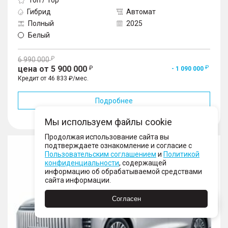
Гибрид
Автомат
Полный
2025
Белый
6 990 000
цена от 5 900 000
- 1 090 000
Кредит от 46 833 ₽/мес.
Подробнее
В избранное
Мы используем файлы cookie
Продолжая использование сайта вы
Exlantix ET
подтверждаете ознакомление и согласие с
Пользовательским соглашением
и
Политикой
конфиденциальности
, содержащей
информацию об обрабатываемой средствами
сайта информации.
Согласен