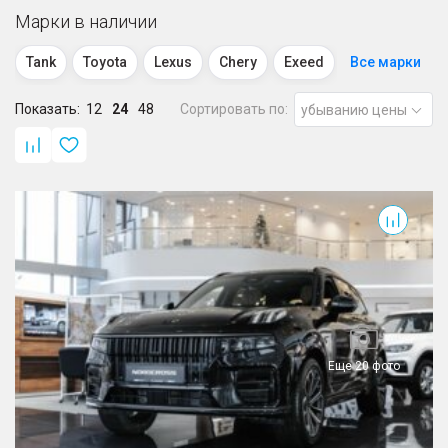
Марки в наличии
Tank
Toyota
Lexus
Chery
Exeed
Все марки
Показать:
Geely
12
GAC
24
48
Omoda
Сортировать по:
Jaecoo
убыванию цены
Exlantix
Haval
Wey
Belgee
001
Knewstar
Nordcross
Tenet
Jeland
Еще 20 фото