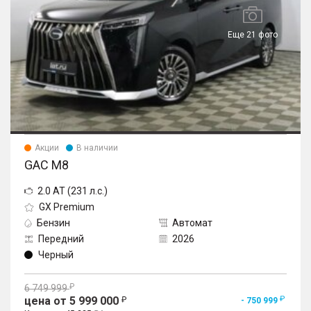
Еще 21 фото
Акции
В наличии
GAC M8
2.0 AT (231 л.с.)
GX Premium
Бензин
Автомат
Передний
2026
Черный
6 749 999
цена от 5 999 000
- 750 999