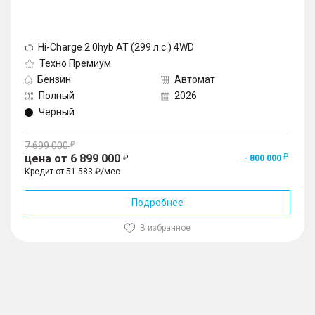
Hi-Charge 2.0hyb AT (299 л.с.) 4WD
Техно Премиум
Бензин
Автомат
Полный
2026
Черный
7 699 000
цена от 6 899 000
- 800 000
Кредит от 51 583 ₽/мес.
Подробнее
В избранное
1
/
10