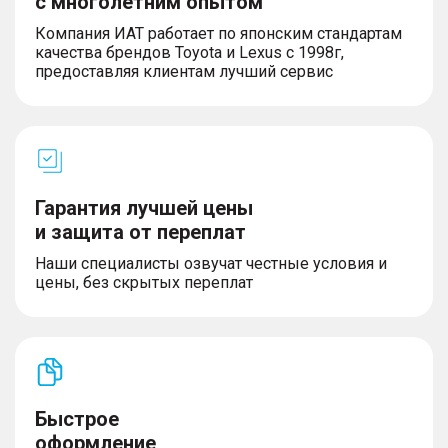
с многолетним опытом
– Электрическая розетка 12В в багажнике
– Система вызова экстренных оперативных
Компания ИАТ работает по японским стандартам
служб
качества брендов Toyota и Lexus с 1998г,
предоставляя клиентам лучший сервис
Комфорт и безопасность
– Система контроля качества воздуха (AQS)
– Вентиляция второго ряда сидений
– Вентиляция третьего ряда сидений
Гарантия лучшей цены
– Багажная дверь с электроприводом
и защита от переплат
– Передние подушки безопасности (водителя и
пассажира)
Наши специалисты озвучат честные условия и
– Напоминание о непристегнутом ремне
цены, без скрытых переплат
безопасности переднего сиденья
– Регулировка по высоте ремня безопасности
передних сидений
– Предварительное натяжение ремней
безопасности передних сидений
– Электрическая противоугонная система
автомобиля
Быстрое
– Высокопрочная конструкция кузова
оформление