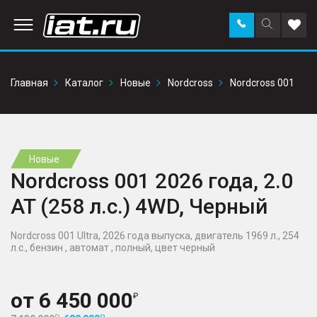
Заказать
Поиск
Доба
звонок
по
в
сайту
избр
Главная
Каталог
Новые
Nordcross
Nordcross 001
Новые
Nordcross 001 2026 года, 2.0
AT (258 л.с.) 4WD, Черный
Nordcross 001 Ultra, 2026 года выпуска, двигатель 1969 л., 254
л.с., бензин , автомат , полный, цвет черный
от
6 450 000