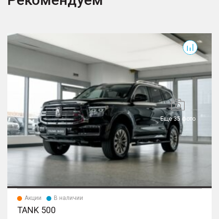
– Система стабилизации торможения при
повороте (CBC)
– Система помощи при старте на подъеме (HSA)
500
Еще 35 фото
Акции
В наличии
TANK 500