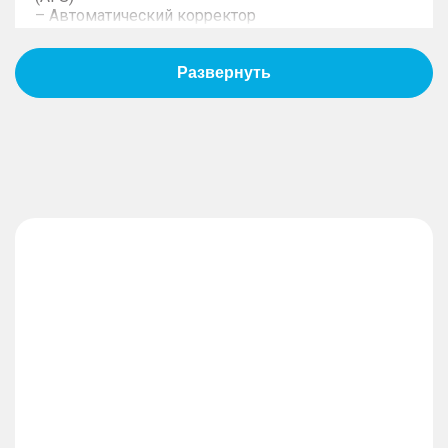
– Автоматический корректор
– Задержка выключения фар "Follow me home"
– Светодиодные задние комбинированные
фонари "Энергетический куб"
– Задний светодиодный противотуманный
фонарь
– Сдвижной люк в панорамной крыше
– Шумоизолирующие стёкла (передние боковые
стёкла)
– Электрообогрев форсунок омывателя
– Наружные зеркала заднего вида с
электрорегулировкой, подогревом и
складыванием
– Функция памяти наружных зеркал заднего
вида
– Наружные зеркала заднего вида с наклоном
вниз при парковке
– Сдвоенные хромированные патрубки
выхлопной системы