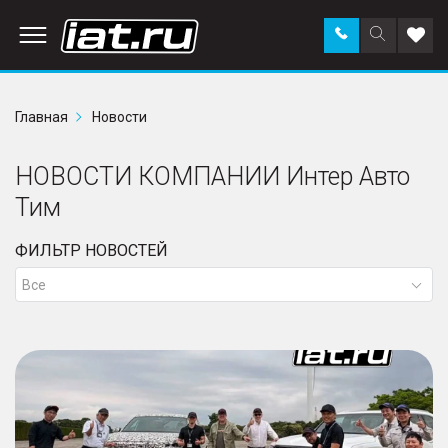
Заказать
Поиск
Доба
звонок
по
в
сайту
избр
Главная
Новости
НОВОСТИ КОМПАНИИ Интер Авто
Тим
ФИЛЬТР НОВОСТЕЙ
Все