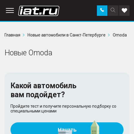
Заказать
Поиск
Доба
звонок
по
в
сайту
избр
Главная
Новые автомобили в Санкт-Петербурге
Omoda
Новые Omoda
Какой автомобиль
вам подойдет?
Пройдите тест и получите персональную подборку со
специальными ценами
Начать