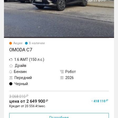
Еще 23 фото
Акции
В наличии
OMODA C7
1.6 AMT (150 л.с.)
Драйв
Бензин
Робот
Передний
2026
Черный
3 068 010
цена от 2 649 900
- 418 110
Кредит от 20 556 ₽/мес.
Подробнее