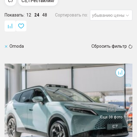
C7
C5, I Рестайлинг
Показать:
12
24
48
Сортировать по:
убыванию цены
Omoda
Сбросить фильтр
C7
Еще 38 фото