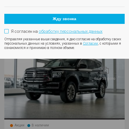
Подробнее
Жду звонка
В избранное
500
Я согласен на
обработку персональных данных
Отправляя указанные выше сведения, я даю согласие на обработку своих
персональных данных на условиях, указанных в
Согласии
, с которыми я
ознакомился и принимаю в полном объеме.
Еще 35 фото
Акции
В наличии