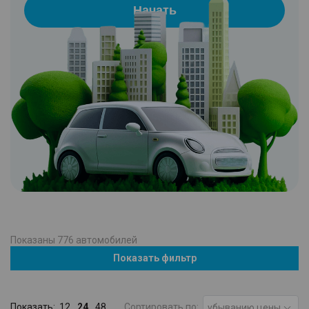
Начать
Показаны
776
автомобилей
Показать фильтр
Показать:
12
24
48
Сортировать по:
убыванию цены