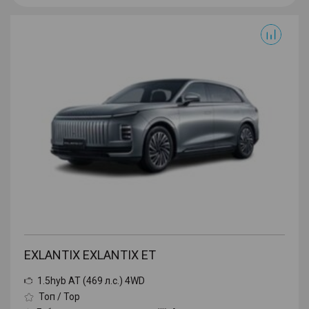
Exlantix ET
EXLANTIX EXLANTIX ET
1.5hyb AT (469 л.с.) 4WD
Топ / Top