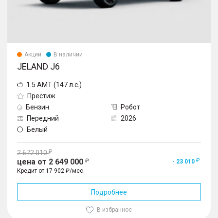
Акции
В наличии
JELAND J6
1.5 AMT (147 л.с.)
Престиж
Бензин
Робот
Передний
2026
Белый
2 672 010
цена от 2 649 000
- 23 010
Кредит от 17 902 ₽/мес.
Подробнее
В избранное