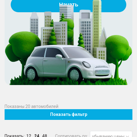
Начать
Показаны
20
автомобилей
Показать фильтр
Показать:
12
24
48
Сортировать по:
убыванию цены