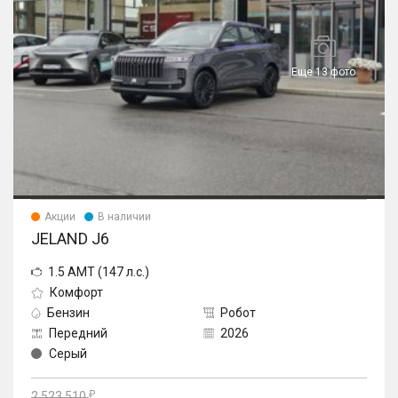
Еще 13 фото
Акции
В наличии
JELAND J6
1.5 AMT (147 л.с.)
Комфорт
Бензин
Робот
Передний
2026
Серый
2 523 510