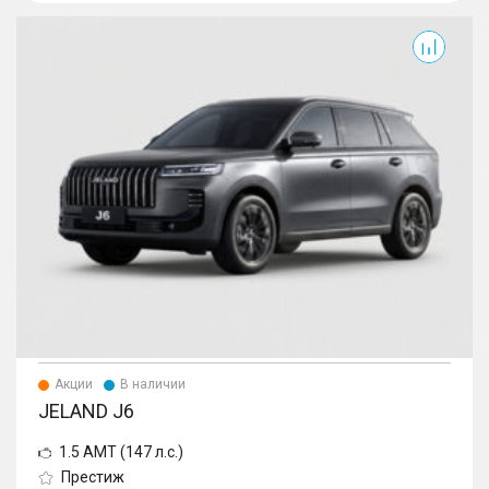
J6
Акции
В наличии
JELAND J6
1.5 AMT (147 л.с.)
Престиж