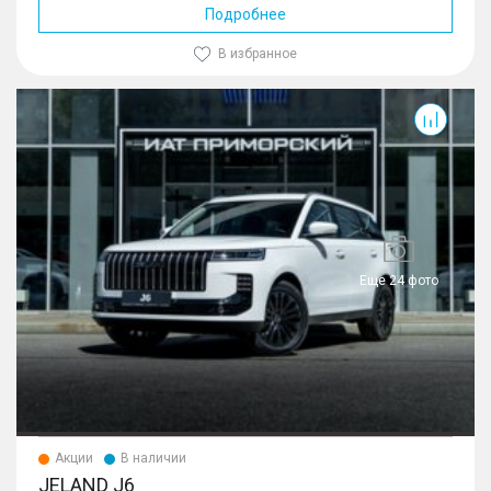
Подробнее
В избранное
J6
Еще 24 фото
Акции
В наличии
JELAND J6