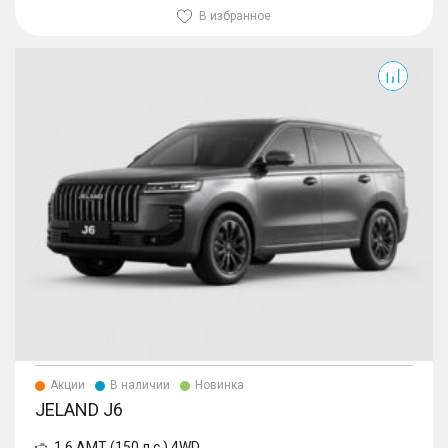
В избранное
J6
Акции
В наличии
Новинка
JELAND J6
1.6 AMT (150 л.с.) 4WD