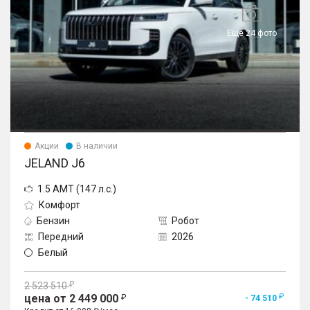
Еще 24 фото
Акции
В наличии
JELAND J6
1.5 AMT (147 л.с.)
Комфорт
Бензин
Робот
Передний
2026
Белый
2 523 510
цена от 2 449 000
- 74 510