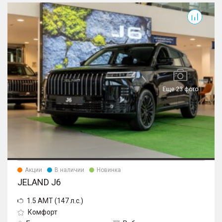
J6
Еще 23 фото
Акции
В наличии
Новинка
JELAND J6
1.5 AMT (147 л.с.)
Комфорт