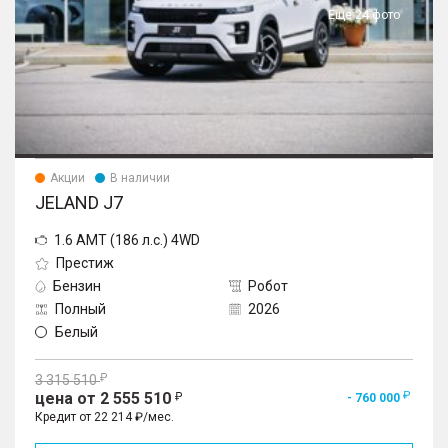
Еще 24 фото
Акции
В наличии
JELAND J7
1.6 AMT (186 л.с.) 4WD
Престиж
Бензин
Робот
Полный
2026
Белый
3 315 510
цена от 2 555 510
- 760 000
Кредит от 22 214 ₽/мес.