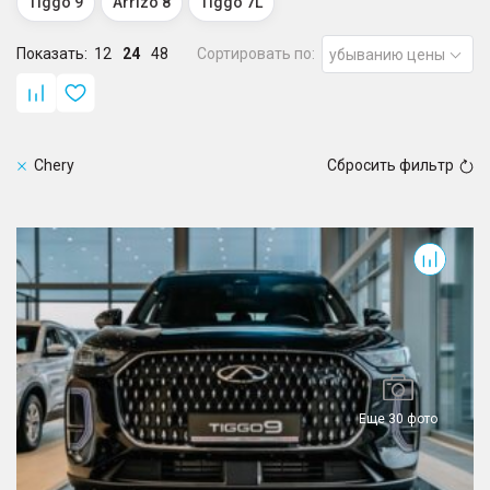
Tiggo 9
Arrizo 8
Tiggo 7L
Показать:
12
24
48
Сортировать по:
убыванию цены
Chery
Сбросить фильтр
Tiggo 9
Еще 30 фото