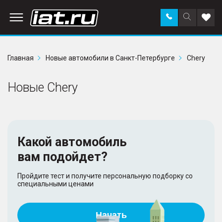
Заказать
Поиск
Доба
звонок
по
в
сайту
избр
Главная
Новые автомобили в Санкт-Петербурге
Chery
Новые Chery
Какой автомобиль
вам подойдет?
Пройдите тест и получите персональную подборку со
специальными ценами
Начать