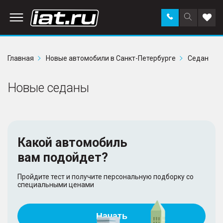
Заказать
Поиск
Доба
звонок
по
в
сайту
избр
Главная
Новые автомобили в Санкт-Петербурге
Седан
Новые седаны
Какой автомобиль
вам подойдет?
Пройдите тест и получите персональную подборку со
специальными ценами
Начать