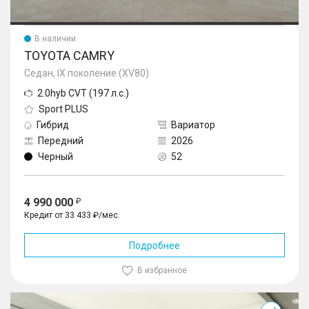
В наличии
TOYOTA CAMRY
Седан, IX поколение (XV80)
2.0hyb CVT (197 л.с.)
Sport PLUS
Гибрид
Вариатор
Передний
2026
Черный
52
4 990 000
Кредит от 33 433 ₽/мес.
Подробнее
В избранное
Camry