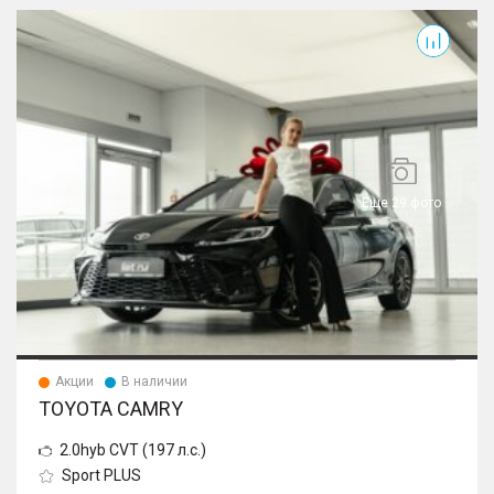
Camry
Еще 29 фото
Акции
В наличии
TOYOTA CAMRY
2.0hyb CVT (197 л.с.)
Sport PLUS