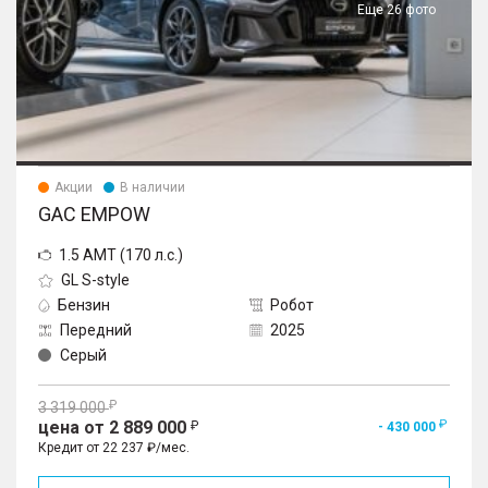
Еще 26 фото
Акции
В наличии
GAC EMPOW
1.5 AMT (170 л.с.)
GL S-style
Бензин
Робот
Передний
2025
Серый
3 319 000
цена от 2 889 000
- 430 000
Кредит от 22 237 ₽/мес.