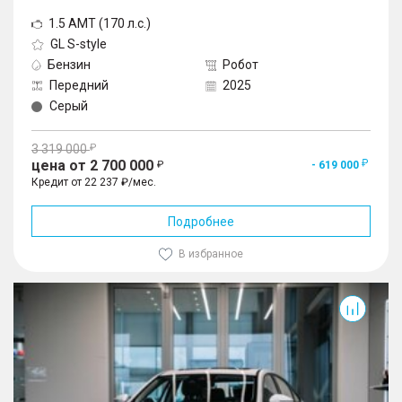
1.5 AMT (170 л.с.)
GL S-style
Бензин
Робот
Передний
2025
Серый
3 319 000
цена от 2 700 000
- 619 000
Кредит от 22 237 ₽/мес.
Подробнее
В избранное
Arrizo 8