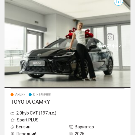
Еще 29 фото
Акции
В наличии
TOYOTA CAMRY
2.0hyb CVT (197 л.с.)
Sport PLUS
Бензин
Вариатор
Передний
2025