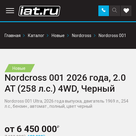
Заказать
Поиск
Доба
звонок
по
в
сайту
избр
Главная
Каталог
Новые
Nordcross
Nordcross 001
Новые
Nordcross 001 2026 года, 2.0
AT (258 л.с.) 4WD, Черный
Nordcross 001 Ultra, 2026 года выпуска, двигатель 1969 л., 254
л.с., бензин , автомат , полный, цвет черный
от
6 450 000