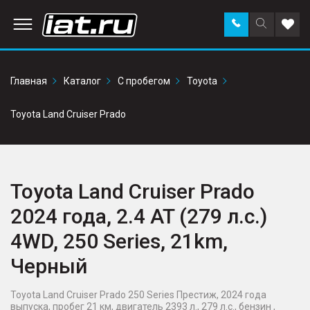
Заказать
Поиск
Доба
звонок
по
в
сайту
избр
Главная
Каталог
С пробегом
Toyota
Toyota Land Cruiser Prado
Toyota Land Cruiser Prado
2024 года, 2.4 AT (279 л.с.)
4WD, 250 Series, 21km,
Черный
Toyota Land Cruiser Prado 250 Series Престиж, 2024 года
выпуска, пробег 21 км, двигатель 2393 л., 279 л.с., бензин ,