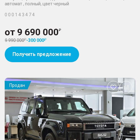
автомат , полный, цвет черный
0 0 0 1 4 3 4 7 4
от
9 690 000
9 990 000
-
300 000
Получить предложение
Продан
Добавить
в
избранное