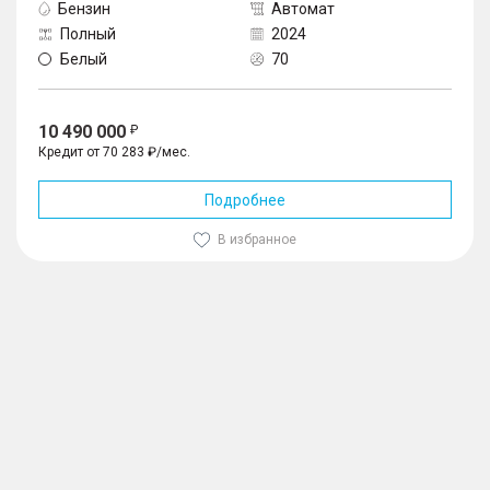
Бензин
Автомат
Полный
2024
Белый
70
10 490 000
Кредит от 70 283 ₽/мес.
Подробнее
В избранное
1
/
10