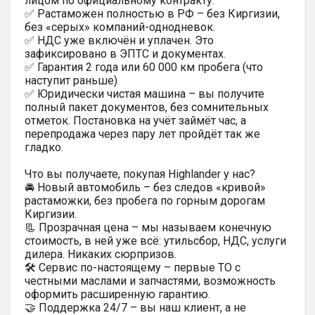
лицом по официальному контракту.
✅ Растаможен полностью в РФ – без Киргизии,
без «серых» компаний-однодневок.
✅ НДС уже включён и уплачен. Это
зафиксировано в ЭПТС и документах.
✅ Гарантия 2 года или 60 000 км пробега (что
наступит раньше)
✅ Юридически чистая машина – вы получите
полный пакет документов, без сомнительных
отметок. Постановка на учёт займёт час, а
перепродажа через пару лет пройдёт так же
гладко.
Что вы получаете, покупая Highlander у нас?
🚘 Новый автомобиль – без следов «кривой»
растаможки, без пробега по горным дорогам
Киргизии.
📃 Прозрачная цена – мы называем конечную
стоимость, в ней уже всё: утильсбор, НДС, услуги
дилера. Никаких сюрпризов.
🛠 Сервис по-настоящему – первые ТО с
честными маслами и запчастями, возможность
оформить расширенную гарантию.
🤝 Поддержка 24/7 – вы наш клиент, а не