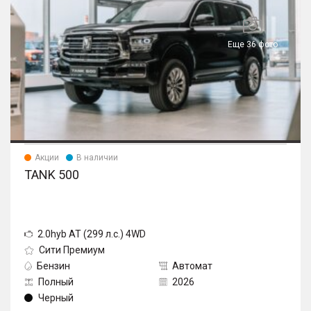
Еще 36 фото
Акции
В наличии
TANK 500
2.0hyb AT (299 л.с.) 4WD
Сити Премиум
Бензин
Автомат
Полный
2026
Черный