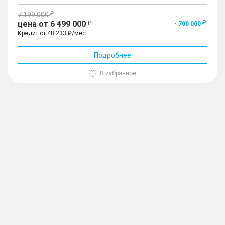
7 199 000
цена от 6 499 000
- 700 000
Кредит от 48 233 ₽/мес.
Подробнее
В избранное
1
/
10