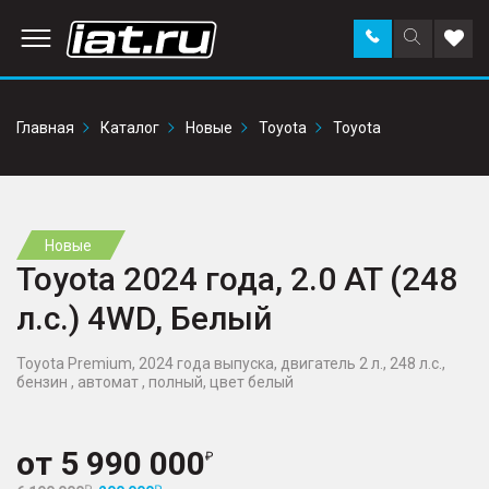
Заказать
Поиск
Доба
звонок
по
в
сайту
избр
Главная
Каталог
Новые
Toyota
Toyota
Новые
Toyota 2024 года, 2.0 AT (248
л.с.) 4WD, Белый
Toyota Premium, 2024 года выпуска, двигатель 2 л., 248 л.с.,
бензин , автомат , полный, цвет белый
от
5 990 000