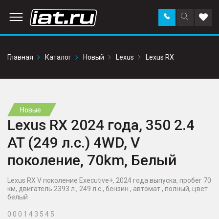
Заказать
Поиск
Доба
звонок
по
в
сайту
избр
Главная
Каталог
Новый
Lexus
Lexus RX
Новые
Lexus RX 2024 года, 350 2.4
AT (249 л.с.) 4WD, V
поколение, 70km, Белый
Lexus RX V поколение Executive+, 2024 года выпуска, пробег 70
км, двигатель 2393 л., 249 л.с., бензин , автомат , полный, цвет
белый
0 0 0 1 4 3 5 4 5