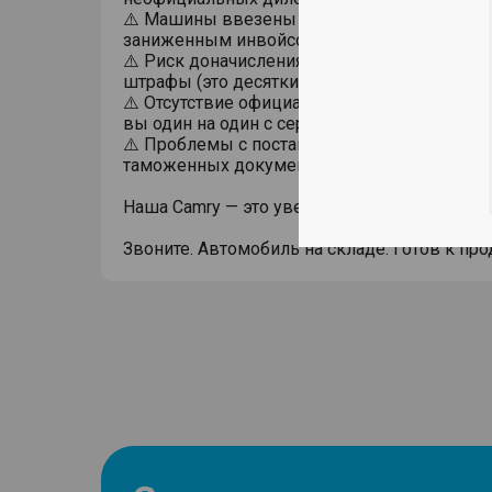
⚠️ Машины ввезены «на физиков» через Ки
заниженным инвойсом.
⚠️ Риск доначисления таможенных платеже
штрафы (это десятки, а то и сотни тысяч руб
⚠️ Отсутствие официальной гарантии. При п
вы один на один с сервисом.
⚠️ Проблемы с постановкой на учет из-за «
таможенных документов.
Наша Camry — это уверенность. Уже сейчас.
Звоните. Автомобиль на складе. Готов к про