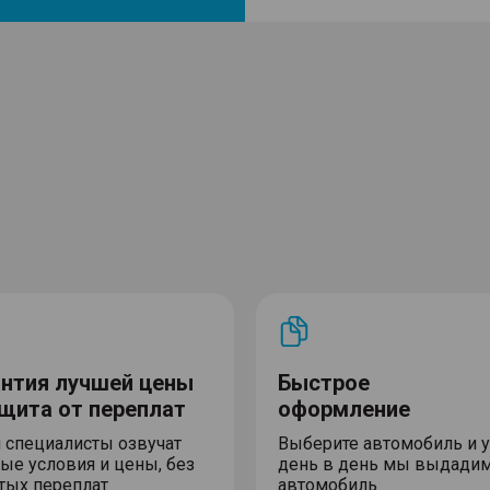
антия лучшей цены
Быстрое
ащита от переплат
оформление
 специалисты озвучат
Выберите автомобиль и 
ые условия и цены, без
день в день мы выдади
тых переплат
автомобиль