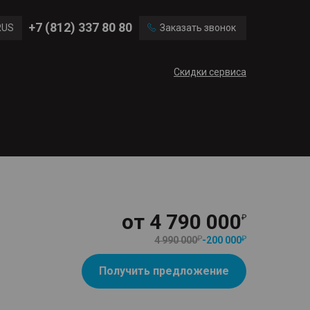
Ford
Land Rover
+7 (812) 337 80 80
RUS
Заказать звонок
Chevrolet
Cadillac
ENG
Скидки сервиса
CN
от
4 790 000
4 990 000
-
200 000
Получить предложение