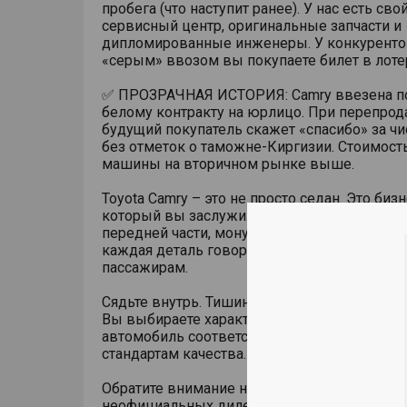
пробега (что наступит ранее). У нас есть сво
сервисный центр, оригинальные запчасти и
дипломированные инженеры. У конкуренто
«серым» ввозом вы покупаете билет в лоте
✅ ПРОЗРАЧНАЯ ИСТОРИЯ: Camry ввезена п
белому контракту на юрлицо. При перепро
будущий покупатель скажет «спасибо» за ч
без отметок о таможне-Киргизии. Стоимост
машины на вторичном рынке выше.
Toyota Camry – это не просто седан. Это бизн
который вы заслужили. Лаконичная агресс
передней части, монументальный профиль и
каждая деталь говорит об уважении к води
пассажирам.
Сядьте внутрь. Тишина — на уровне премиум
Вы выбираете характер, а мы гарантируем, 
автомобиль соответствует всем российски
стандартам качества.
Обратите внимание на риски покупки «экон
неофициальных дилеров: