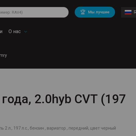
lkswagen
Mitsubishi
BMW
🏆
Мы лучшие
di
Mercedes Benz
Volvo
troen
Mini
и
О нас
amry
года, 2.0hyb CVT (197
 2 л., 197 л.с., бензин , вариатор , передний, цвет черный