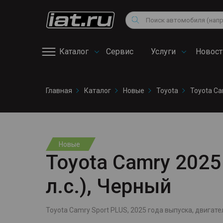
Мотоциклы
Vo
Снегоходы
Поиск
Au
Квадроциклы
Ci
Каталог
Сервис
Услуги
Новост
Онлайн запись на
Главная
Каталог
Новые
Toyota
Toyota C
сервис
Новые
Toyota Camry 2025 
л.с.), Черный
Toyota Camry Sport PLUS, 2025 года выпуска, двигатель