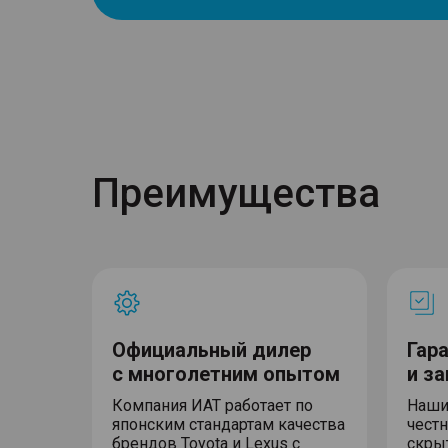
Преимущества
Официальный дилер
Гар
с многолетним опытом
и з
Компания ИАТ работает по
Наши
японским стандартам качества
честн
брендов Toyota и Lexus с
скры