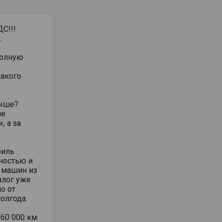
С!!!
.
полную
какого
выше?
ие
, а за
биль
ностью и
» машин из
алог уже
о от
олгода.
60 000 км