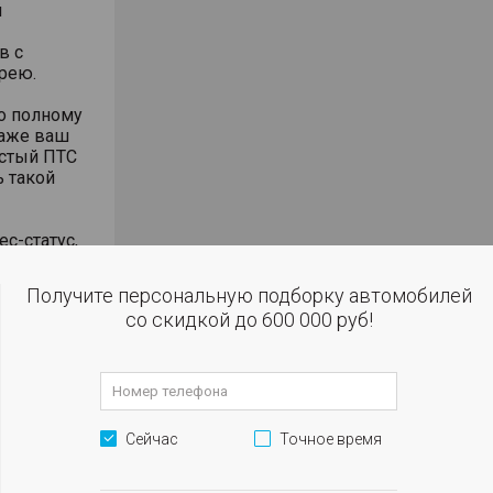
й
в с
рею.
о полному
даже ваш
истый ПТС
ь такой
ес-статус,
ивность
 салон, где
Получите персональную подборку автомобилей
телю и
со скидкой до 600 000 руб!
-класса.
что
м
Сейчас
Точное время
омии» у