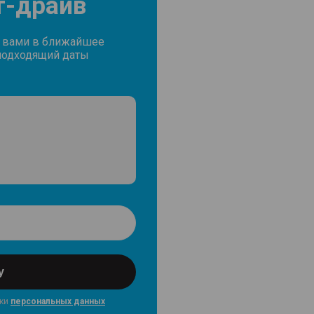
т-драйв
с вами в ближайшее
подходящий даты
у
тки
персональных данных