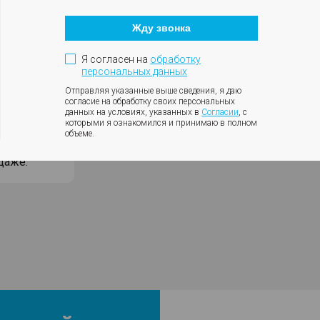
Кнопка
ргизию с
закрытия
Жду звонка
модального
й +
окна
лей).
Я согласен на
обработку
оломке —
персональных данных
Отправляя указанные выше сведения, я даю
серых»
согласие на обработку своих персональных
данных на условиях, указанных в
Согласии
, с
которыми я ознакомился и принимаю в полном
объеме.
даже.