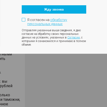
Кнопка
е полный
закрытия
ок.
Жду звонка
модального
жа через
окна
Я согласен на
обработку
персональных данных
Отправляя указанные выше сведения, я даю
»
согласие на обработку своих персональных
м Киргизии.
данных на условиях, указанных в
Согласии
, с
ую
которыми я ознакомился и принимаю в полном
слуги
объеме.
стными
ить
.
: вы
 рублей
только
и таможни,
ечное