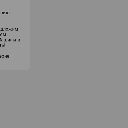
упите
редложим
жем
 Машины в
ть!
ерие –