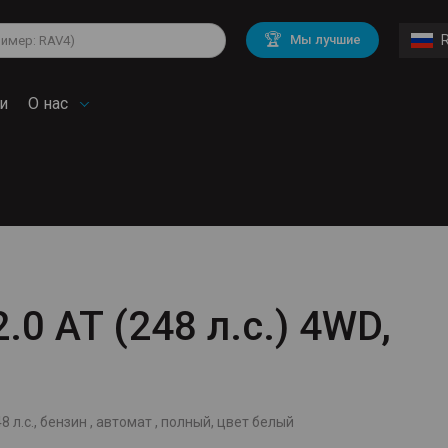
lkswagen
Mitsubishi
BMW
🏆
Мы лучшие
di
Chevrolet
Mercedes Benz
troen
Mini
и
О нас
.0 AT (248 л.с.) 4WD,
8 л.с., бензин , автомат , полный, цвет белый