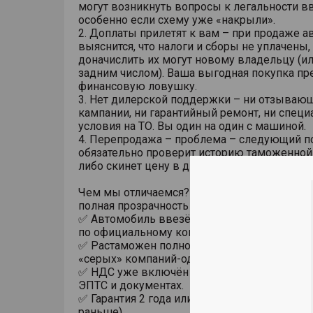
могут возникнуть вопросы к легальности вв
особенно если схему уже «накрыли».
2. Доплаты прилетят к вам – при продаже а
выяснится, что налоги и сборы не уплачены,
доначислить их могут новому владельцу (и
задним числом). Ваша выгодная покупка пр
финансовую ловушку.
3. Нет дилерской поддержки – ни отзываю
кампании, ни гарантийный ремонт, ни спец
условия на ТО. Вы один на один с машиной.
4. Перепродажа – проблема – следующий п
обязательно проверит историю таможенной 
либо скинет цену в два раза, либо вовсе от
Чем мы отличаемся? Официальный дилер To
полная прозрачность и защита
✅ Автомобиль ввезён в Россию юридичес
по официальному контракту.
✅ Растаможен полностью в РФ – без Киргиз
«серых» компаний-однодневок.
✅ НДС уже включён и уплачен. Это зафикс
ЭПТС и документах.
✅ Гарантия 2 года или 60 000 км пробега (чт
раньше)