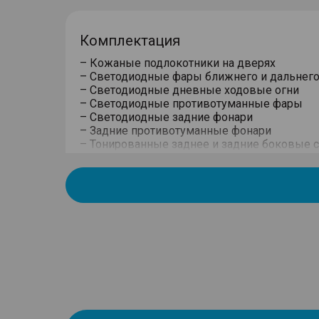
Комплектация
– Кожаные подлокотники на дверях
– Светодиодные фары ближнего и дальнего
– Светодиодные дневные ходовые огни
– Светодиодные противотуманные фары
– Светодиодные задние фонари
– Задние противотуманные фонари
– Тонированные заднее и задние боковые с
– Хромированная отделка боковых окон
– Легкосплавные колесные диски
– Шины 235/55 R20
– Антенна плавник акулы
– Запасное колесо (Докатка)
– Задний спойлер с дополнительным стоп-
– Серебристые декоративные рейлинги на
– Электроусилитель рулевого управления
– Мультифункциональное рулевое колесо с
– Травмобезопасные электрические стекл
"Auto"
– Окрашенные в цвет кузова боковые зерка