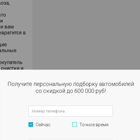
оза,
вто
 и
ли вам
евратится в
щие
иальные
окупатель
очистки и
кажется.
Получите персональную подборку автомобилей
yota –
со скидкой до 600 000 руб!
ким лицом
ии, без
ировано в
Сейчас
Точное время
о наступит