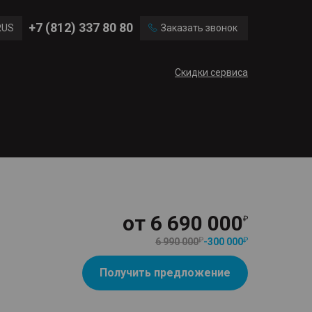
Ford
Land Rover
+7 (812) 337 80 80
RUS
Заказать звонок
Volvo
Cadillac
ENG
Скидки сервиса
CN
от
6 690 000
6 990 000
-
300 000
Получить предложение