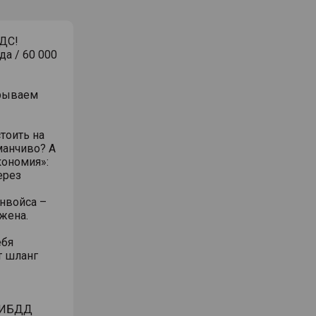
ДС!
да / 60 000
крываем
тоить на
манчиво? А
экономия»:
ерез
нвойса –
жена.
ебя
т шланг
 ГИБДД