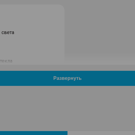
 света
текла
сигналом
 крыше
 кожаной отделкой
оподъемники с функцией
ла заднего вида с