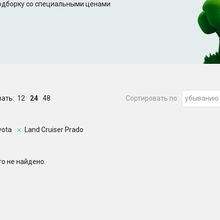
подборку со специальными ценами
зать:
12
24
48
Сортировать по:
убыванию
yota
Land Cruiser Prado
о не найдено.