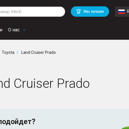
lkswagen
Mitsubishi
BMW
🏆
Мы лучшие
di
Chevrolet
Volvo
troen
Mini
и
О нас
Toyota
Land Cruiser Prado
d Cruiser Prado
подойдет?