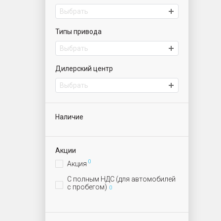
Выбрать
Типы привода
Выбрать
Дилерский центр
Выбрать
Наличие
Акции
0
Акция
С полным НДС (для автомобилей
с пробегом)
0