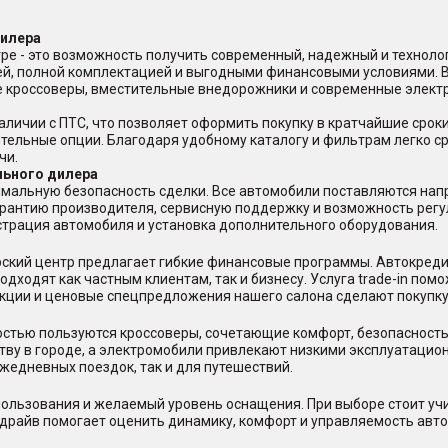
дилера
ре - это возможность получить современный, надежный и техноло
ей, полной комплектацией и выгодными финансовыми условиями. 
ые кроссоверы, вместительные внедорожники и современные элект
аличии с ПТС, что позволяет оформить покупку в кратчайшие срок
ительные опции. Благодаря удобному каталогу и фильтрам легко с
чи.
льного дилера
мальную безопасность сделки. Все автомобили поставляются нап
арантию производителя, сервисную поддержку и возможность регу
страция автомобиля и установка дополнительного оборудования.
ерский центр предлагает гибкие финансовые программы. Автокред
дходят как частным клиентам, так и бизнесу. Услуга trade-in пом
акции и ценовые спецпредложения нашего салона сделают покупку
стью пользуются кроссоверы, сочетающие комфорт, безопасность
тву в городе, а электромобили привлекают низкими эксплуатацио
жедневных поездок, так и для путешествий.
ользования и желаемый уровень оснащения. При выборе стоит учи
-драйв помогает оценить динамику, комфорт и управляемость авто