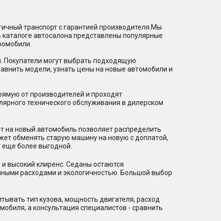
гичный транспорт с гарантией производителя.Мы
В каталоге автосалона представлены популярные
ромобили.
и. Покупатели могут выбрать подходящую
равнить модели, узнать цены на новые автомобили и
рямую от производителей и проходят
лярного технического обслуживания в дилерском
ит на новый автомобиль позволяет распределить
ожет обменять старую машину на новую с доплатой,
 еще более выгодной.
 и высокий клиренс. Седаны остаются
нными расходами и экологичностью. Большой выбор
тывать тип кузова, мощность двигателя, расход
мобиля, а консультация специалистов - сравнить