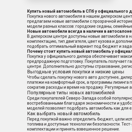
Купить новый автомобиль в СПб у официального 
Покупка нового автомобиля в нашем дилерском цент
предлагаем новые автомобили с прозрачной истори
модели разных классов: городские седаны, семейн
Новые автомобили всегда в наличии в автосалоне
В дилерском центре доступны новые автомобили в н
комплектацию, тип двигателя, цвет кузова и дополн
подобрать оптимальный вариант под бюджет и зада
Почему стоит купить новый автомобиль у официа
Покупка у официального дилера обеспечивает макси
предпродажную подготовку. Покупатель получает г
центре. Дополнительно доступны страхование, реги
Выгодные условия покупки и низкие цены
Чтобы сделать покупку нового авто доступнее, дил
платежи на комфортный срок, а программы лизинга по
сократив расходы и время на продажу. Регулярные 
Популярные типы новых автомобилей
Среди покупателей Северо-Запада особой популярно
востребованными благодаря экономичности и удобс
моделей позволяет подобрать автомобиль как для е
Как выбрать новый автомобиль
Перед покупкой важно определить бюджет, цели исп
топлива и доступные технологии безопасности. Тест
комплектации и принять взвешенное решение.