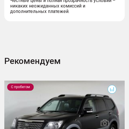
Честные цены и полная прозрачность условий –
никаких неожиданных комиссий и
дополнительных платежей.
Рекомендуем
Mohave
C
С пробегом