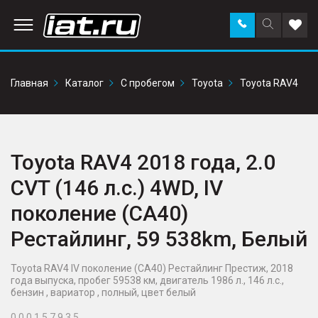
Заказать
Поиск
Доба
звонок
по
в
сайту
избр
Главная
Каталог
С пробегом
Toyota
Toyota RAV4
Toyota RAV4 2018 года, 2.0
CVT (146 л.с.) 4WD, IV
поколение (CA40)
Рестайлинг, 59 538km, Белый
Toyota RAV4 IV поколение (CA40) Рестайлинг Престиж, 2018
года выпуска, пробег 59538 км, двигатель 1986 л., 146 л.с.,
бензин , вариатор , полный, цвет белый
0 0 0 1 5 7 9 3 5