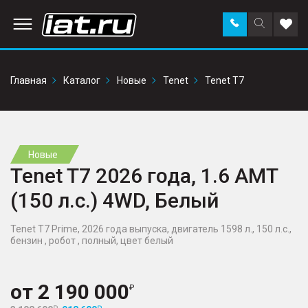
Заказать
Поиск
Доба
звонок
по
в
сайту
избр
Главная
Каталог
Новые
Tenet
Tenet T7
Новые
Tenet T7 2026 года, 1.6 AMT
(150 л.с.) 4WD, Белый
Tenet T7 Prime, 2026 года выпуска, двигатель 1598 л., 150 л.с.,
бензин , робот , полный, цвет белый
от
2 190 000