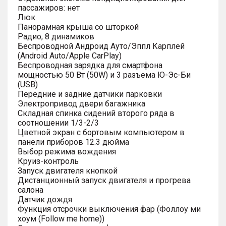
пассажиров: нет
Люк
Панорамная крыша со шторкой
Радио, 8 динамиков
Беспроводной Андроид Ауто/Эппл Карплей
(Android Auto/Apple CarPlay)
Беспроводная зарядка для смартфона
мощностью 50 Вт (50W) и 3 разъема Ю-Эс-Би
(USB)
Передние и задние датчики парковки
Электропривод двери багажника
Складная спинка сидений второго ряда в
соотношении 1/3-2/3
Цветной экран с бортовым компьютером в
панели приборов 12.3 дюйма
Выбор режима вождения
Круиз-контроль
Запуск двигателя кнопкой
Дистанционный запуск двигателя и прогрева
салона
Датчик дождя
Функция отсрочки выключения фар (Фоллоу ми
хоум (Follow me home))