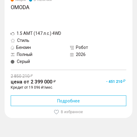
OMODA
1.5 AMT (147 л.с.) 4WD
Стиль
Бензин
Робот
Полный
2026
Серый
2 850 210
цена от 2 399 000
- 451 210
Кредит от 19 096 ₽/мес.
Подробнее
В избранное
1
/
10