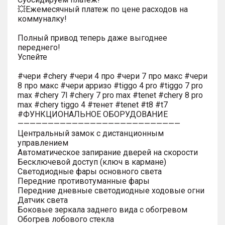
💥Ежемесячный платеж по цене расходов на
коммуналку!
Полный привод теперь даже выгоднее
переднего!
Успейте
#чери #chery #чери 4 про #чери 7 про макс #чери
8 про макс #чери арризо #tiggo 4 pro #tiggo 7 pro
max #chery 7l #chery 7 pro max #tenet #chery 8 pro
max #chery tiggo 4 #тенет #tenet #t8 #t7
#ФУНКЦИОНАЛЬНОЕ ОБОРУДОВАНИЕ
———————————————————————————
Центральный замок с дистанционным
управлением
Автоматическое запирание дверей на скорости
Бесключевой доступ (ключ в кармане)
Светодиодные фары основного света
Передние противотуманные фары
Передние дневные светодиодные ходовые огни
Датчик света
Боковые зеркала заднего вида с обогревом
Обогрев лобового стекла