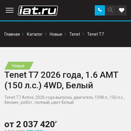
Заказать
Поиск
Доба
звонок
по
в
сайту
избр
Главная
Каталог
Новые
Tenet
Tenet T7
Новые
Tenet T7 2026 года, 1.6 AMT
(150 л.с.) 4WD, Белый
Tenet T7 Active, 2026 года выпуска, двигатель 1598 л., 150 л.с.,
бензин , робот , полный, цвет белый
от
2 037 420