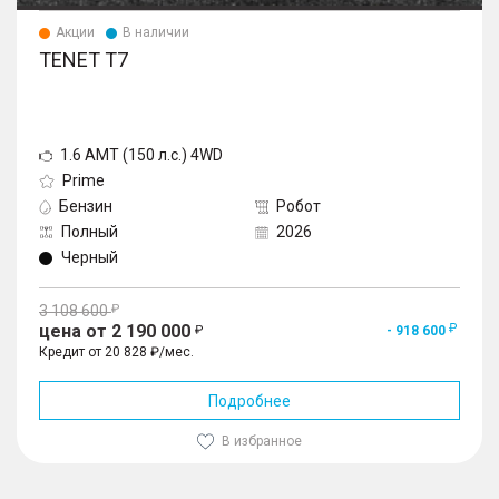
Акции
В наличии
TENET T7
1.6 AMT (150 л.с.) 4WD
Prime
Бензин
Робот
Полный
2026
Черный
3 108 600
цена от 2 190 000
- 918 600
Кредит от 20 828 ₽/мес.
Подробнее
В избранное
1
/
10