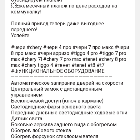
💥Ежемесячный платеж по цене расходов на
коммуналку!
Полный привод теперь даже выгоднее
переднего!
Успейте
#чери #chery #чери 4 про #чери 7 про макс #чери
8 про макс #чери арризо #tiggo 4 pro #tiggo 7 pro
max #chery 7l #chery 7 pro max #tenet #chery 8 pro
max #chery tiggo 4 #тенет #tenet #t8 #t7
#ФУНКЦИОНАЛЬНОЕ ОБОРУДОВАНИЕ
———————————————————————————
Автоматическое запирание дверей на скорости
Центральный замок с дистанционным
управлением
Бесключевой доступ (ключ в кармане)
Светодиодные фары основного света
Передние дневные светодиодные ходовые огни
Датчик света
Боковые зеркала заднего вида с обогревом
Обогрев лобового стекла
Обогрев форсунок стеклоомывателя