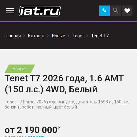
Заказать
Поиск
Доба
звонок
по
в
сайту
избр
Главная
Каталог
Новые
Tenet
Tenet T7
Новые
Tenet T7 2026 года, 1.6 AMT
(150 л.с.) 4WD, Белый
Tenet T7 Prime, 2026 года выпуска, двигатель 1598 л., 150 л.с.,
бензин , робот , полный, цвет белый
от
2 190 000