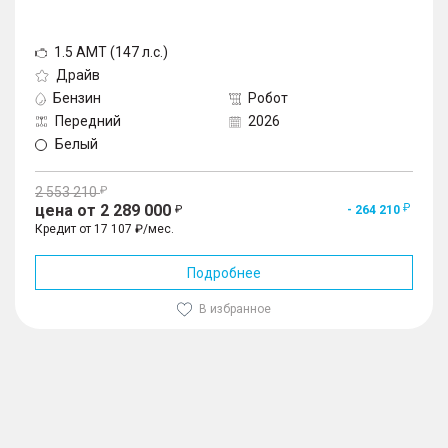
1.5 AMT (147 л.с.)
Драйв
Бензин
Робот
Передний
2026
Белый
2 553 210
цена от 2 289 000
- 264 210
Кредит от 17 107 ₽/мес.
Подробнее
В избранное
1
/
10