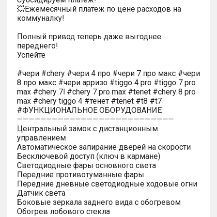
💥Ежемесячный платеж по цене расходов на
коммуналку!
Полный привод теперь даже выгоднее
переднего!
Успейте
#чери #chery #чери 4 про #чери 7 про макс #чери
8 про макс #чери арризо #tiggo 4 pro #tiggo 7 pro
max #chery 7l #chery 7 pro max #tenet #chery 8 pro
max #chery tiggo 4 #тенет #tenet #t8 #t7
#ФУНКЦИОНАЛЬНОЕ ОБОРУДОВАНИЕ
———————————————————————————
Центральный замок с дистанционным
управлением
Автоматическое запирание дверей на скорости
Бесключевой доступ (ключ в кармане)
Светодиодные фары основного света
Передние противотуманные фары
Передние дневные светодиодные ходовые огни
Датчик света
Боковые зеркала заднего вида с обогревом
Обогрев лобового стекла