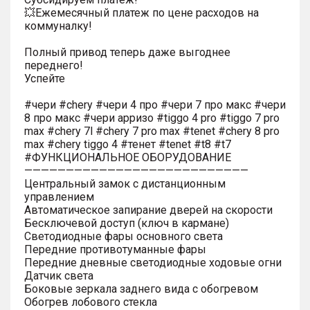
💥Ежемесячный платеж по цене расходов на
коммуналку!
Полный привод теперь даже выгоднее
переднего!
Успейте
#чери #chery #чери 4 про #чери 7 про макс #чери
8 про макс #чери арризо #tiggo 4 pro #tiggo 7 pro
max #chery 7l #chery 7 pro max #tenet #chery 8 pro
max #chery tiggo 4 #тенет #tenet #t8 #t7
#ФУНКЦИОНАЛЬНОЕ ОБОРУДОВАНИЕ
———————————————————————————
Центральный замок с дистанционным
управлением
Автоматическое запирание дверей на скорости
Бесключевой доступ (ключ в кармане)
Светодиодные фары основного света
Передние противотуманные фары
Передние дневные светодиодные ходовые огни
Датчик света
Боковые зеркала заднего вида с обогревом
Обогрев лобового стекла