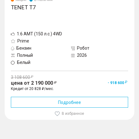
TENET T7
1.6 AMT (150 л.с.) 4WD
Prime
Бензин
Робот
Полный
2026
Белый
3 108 600
цена от 2 190 000
- 918 600
Кредит от 20 828 ₽/мес.
Подробнее
В избранное
1
/
10