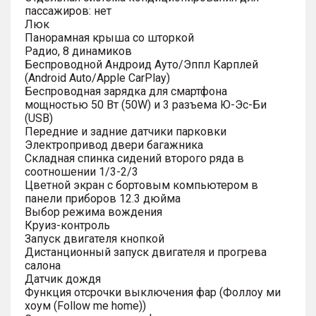
пассажиров: нет
Люк
Панорамная крыша со шторкой
Радио, 8 динамиков
Беспроводной Андроид Ауто/Эппл Карплей
(Android Auto/Apple CarPlay)
Беспроводная зарядка для смартфона
мощностью 50 Вт (50W) и 3 разъема Ю-Эс-Би
(USB)
Передние и задние датчики парковки
Электропривод двери багажника
Складная спинка сидений второго ряда в
соотношении 1/3-2/3
Цветной экран с бортовым компьютером в
панели приборов 12.3 дюйма
Выбор режима вождения
Круиз-контроль
Запуск двигателя кнопкой
Дистанционный запуск двигателя и прогрева
салона
Датчик дождя
Функция отсрочки выключения фар (Фоллоу ми
хоум (Follow me home))