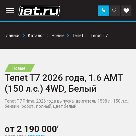
Заказать
Поиск
Доба
звонок
по
в
сайту
избр
Главная
Каталог
Новые
Tenet
Tenet T7
Новые
Tenet T7 2026 года, 1.6 AMT
(150 л.с.) 4WD, Белый
Tenet T7 Prime, 2026 года выпуска, двигатель 1598 л., 150 л.с.,
бензин , робот , полный, цвет белый
от
2 190 000