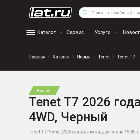
Мотоциклы
Vo
Снегоходы
Поиск
Au
Квадроциклы
Ci
Каталог
Сервис
Услуги
Новост
Онлайн запись на
Главная
Каталог
Новые
Tenet
Tenet T7
сервис
Новые
Tenet T7 2026 года
4WD, Черный
Tenet T7 Prime, 2026 года выпуска, двигатель 1598 л., 