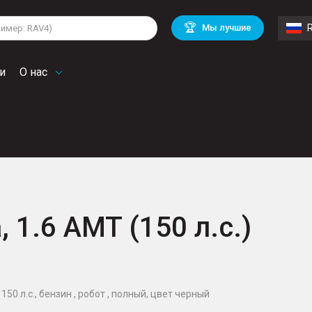
lkswagen
Mitsubishi
BMW
🏆
Мы лучшие
di
Chevrolet
Mercedes Benz
troen
Mini
и
О нас
, 1.6 AMT (150 л.с.)
150 л.с., бензин , робот , полный, цвет черный