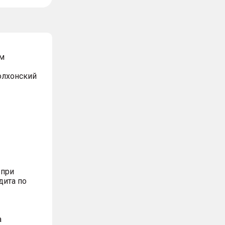
м
Волхонский
 при
дита по
а