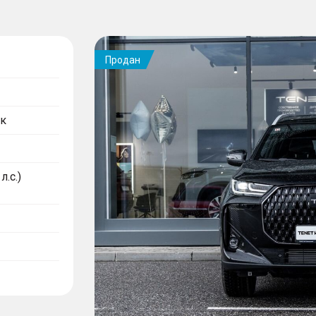
Продан
к
л.с.)