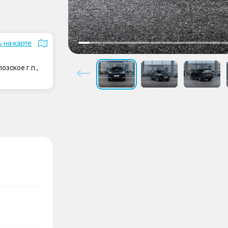
 на карте
зское г.п.,