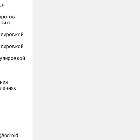
ал
оротов
ки с
улировкой
улировкой
гулировкой
ния
влениях
Android