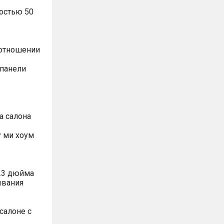
остью 50
оотношении
 панели
а салона
 ми хоум
.3 дюйма
ывания
салоне с