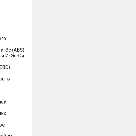
его
и-Эс (ABS)
ти И-Эс-Си
EBD)
ры в
ией
них
ое