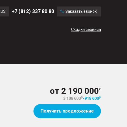
Ford
Land Rover
+7 (812) 337 80 80
RUS
Заказать звонок
Volvo
Cadillac
ENG
Скидки сервиса
CN
от
2 190 000
3 108 600
-
918 600
Получить предложение