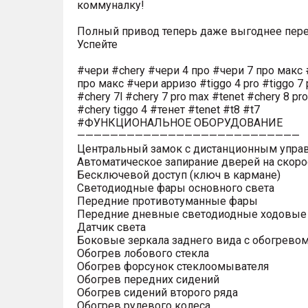
коммуналку!
Полный привод теперь даже выгоднее пере
Успейте
#чери #chery #чери 4 про #чери 7 про макс 
про макс #чери арризо #tiggo 4 pro #tiggo 7 
#chery 7l #chery 7 pro max #tenet #chery 8 pr
#chery tiggo 4 #тенет #tenet #t8 #t7
#ФУНКЦИОНАЛЬНОЕ ОБОРУДОВАНИЕ
———————————————————————————
Центральный замок с дистанционным упра
Автоматическое запирание дверей на скоро
Бесключевой доступ (ключ в кармане)
Светодиодные фары основного света
Передние противотуманные фары
Передние дневные светодиодные ходовые
Датчик света
Боковые зеркала заднего вида с обогрево
Обогрев лобового стекла
Обогрев форсунок стеклоомывателя
Обогрев передних сидений
Обогрев сидений второго ряда
Обогрев рулевого колеса