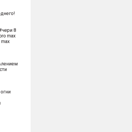
днего!
#чери 8
pro max
o max
влением
сти
 огни
м