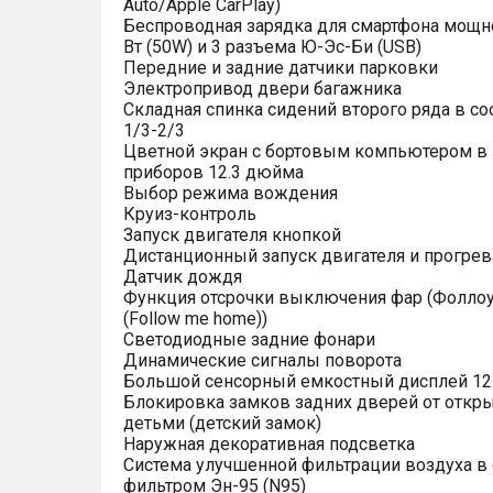
Auto/Apple CarPlay)
Беспроводная зарядка для смартфона мощн
Вт (50W) и 3 разъема Ю-Эс-Би (USB)
Передние и задние датчики парковки
Электропривод двери багажника
Складная спинка сидений второго ряда в с
1/3-2/3
Цветной экран с бортовым компьютером в
приборов 12.3 дюйма
Выбор режима вождения
Круиз-контроль
Запуск двигателя кнопкой
Дистанционный запуск двигателя и прогрев
Датчик дождя
Функция отсрочки выключения фар (Фоллоу
(Follow me home))
Светодиодные задние фонари
Динамические сигналы поворота
Большой сенсорный емкостный дисплей 12
Блокировка замков задних дверей от откр
детьми (детский замок)
Наружная декоративная подсветка
Система улучшенной фильтрации воздуха в 
фильтром Эн-95 (N95)