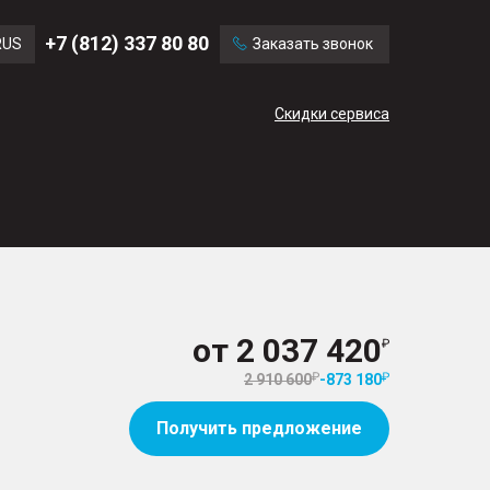
Ford
Land Rover
+7 (812) 337 80 80
RUS
Заказать звонок
Chevrolet
Cadillac
ENG
Скидки сервиса
CN
от
2 037 420
2 910 600
-
873 180
Получить предложение