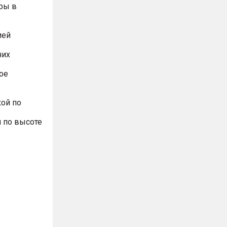
ры в
ией
них
ое
ой по
 по высоте