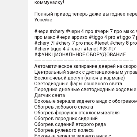
коммуналку!
Полный привод теперь даже выгоднее пере
Успейте
#чери #chery #чери 4 про #чери 7 про макс 
про макс #чери арризо #tiggo 4 pro #tiggo 7 
#chery 7l #chery 7 pro max #tenet #chery 8 pr
#chery tiggo 4 #тенет #tenet #t8 #t7
#ФУНКЦИОНАЛЬНОЕ ОБОРУДОВАНИЕ
———————————————————————————
Автоматическое запирание дверей на скоро
Центральный замок с дистанционным упра
Бесключевой доступ (ключ в кармане)
Светодиодные фары основного света
Передние дневные светодиодные ходовые
Датчик света
Боковые зеркала заднего вида с обогрево
Обогрев лобового стекла
Обогрев форсунок стеклоомывателя
Обогрев передних сидений
Обогрев сидений второго ряда
Обогрев рулевого колеса
Боковые зеркала заднего вида с