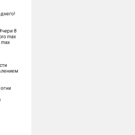
днего!
#чери 8
pro max
o max
сти
влением
 огни
м