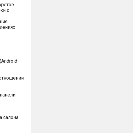
оротов
ки с
ния
влениях
Android
оотношении
 панели
а салона