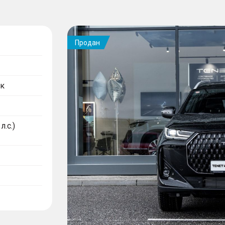
Продан
к
л.с.)