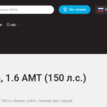
lkswagen
Mitsubishi
BMW
🏆
Мы лучшие
di
Mercedes Benz
Volvo
troen
Mini
и
О нас
, 1.6 AMT (150 л.с.)
 150 л.с., бензин , робот , полный, цвет черный