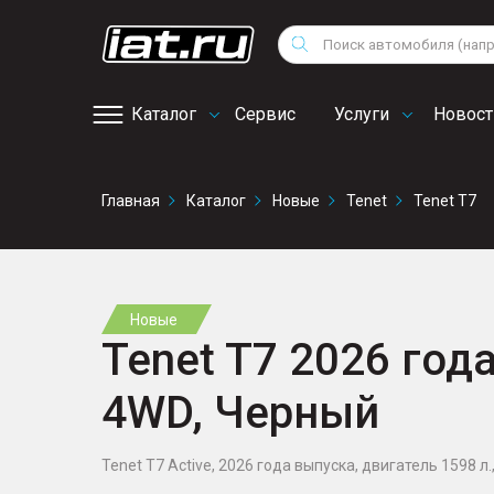
Мотоциклы
Vo
Снегоходы
Поиск
Au
Квадроциклы
Ci
Каталог
Сервис
Услуги
Новост
Онлайн запись на
Главная
Каталог
Новые
Tenet
Tenet T7
сервис
Новые
Tenet T7 2026 года
4WD, Черный
Tenet T7 Active, 2026 года выпуска, двигатель 1598 л.,