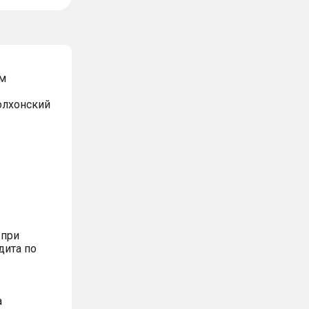
м
Волхонский
 при
дита по
а