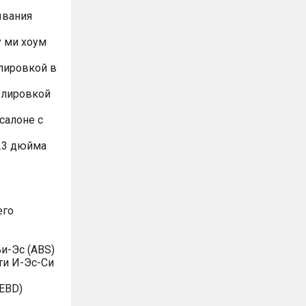
ывания
 ми хоум
лировкой в
улировкой
салоне с
.3 дюйма
его
и-Эс (ABS)
ти И-Эс-Си
EBD)