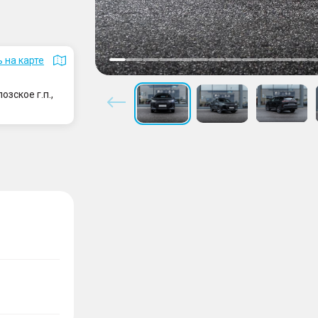
 на карте
зское г.п.,