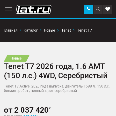
Заказать
Поиск
Доба
звонок
по
в
сайту
избр
Главная
Каталог
Новые
Tenet
Tenet T7
Новые
Tenet T7 2026 года, 1.6 AMT
(150 л.с.) 4WD, Серебристый
Tenet T7 Active, 2026 года выпуска, двигатель 1598 л., 150 л.с.,
бензин , робот , полный, цвет серебристый
от
2 037 420