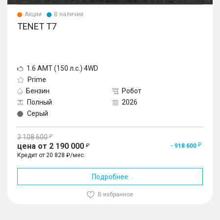
Акции
В наличии
TENET T7
1.6 AMT (150 л.с.) 4WD
Prime
Бензин
Робот
Полный
2026
Серый
3 108 600
цена от 2 190 000
- 918 600
Кредит от 20 828 ₽/мес.
Подробнее
В избранное
1
/
10