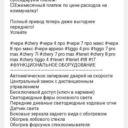
💥Ежемесячный платеж по цене расходов на
коммуналку!
Полный привод теперь даже выгоднее
переднего!
Успейте
#чери #chery #чери 4 про #чери 7 про макс #чери
8 про макс #чери арризо #tiggo 4 pro #tiggo 7 pro
max #chery 7l #chery 7 pro max #tenet #chery 8 pro
max #chery tiggo 4 #тенет #tenet #t8 #t7
#ФУНКЦИОНАЛЬНОЕ ОБОРУДОВАНИЕ
———————————————————————————
Автоматическое запирание дверей на скорости
Центральный замок с дистанционным
управлением
Бесключевой доступ (ключ в кармане)
Светодиодные фары основного света
Передние дневные светодиодные ходовые огни
Датчик света
Боковые зеркала заднего вида с обогревом
Обогрев лобового стекла
Обогрев форсунок стеклоомывателя