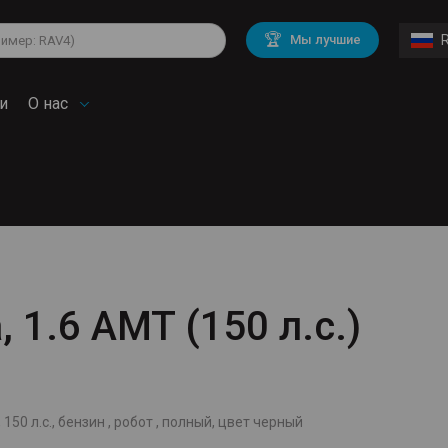
lkswagen
Mitsubishi
BMW
🏆
Мы лучшие
di
Mercedes Benz
Volvo
troen
Mini
и
О нас
, 1.6 AMT (150 л.с.)
 150 л.с., бензин , робот , полный, цвет черный