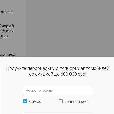
днего!
#чери 8
pro max
o max
влением
сти
Получите персональную подборку автомобилей
со скидкой до 600 000 руб!
 огни
м
Сейчас
Точное время