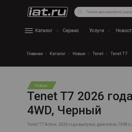
Мотоциклы
Vo
Снегоходы
Поиск
Au
Квадроциклы
Ci
Каталог
Сервис
Услуги
Новост
Онлайн запись на
Главная
Каталог
Новые
Tenet
Tenet T7
сервис
Новые
Tenet T7 2026 года
4WD, Черный
Tenet T7 Active, 2026 года выпуска, двигатель 1598 л.,