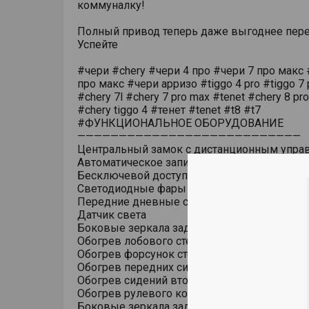
коммуналку!
Полный привод теперь даже выгоднее пере
Успейте
#чери #chery #чери 4 про #чери 7 про макс 
про макс #чери арризо #tiggo 4 pro #tiggo 7 
#chery 7l #chery 7 pro max #tenet #chery 8 pr
#chery tiggo 4 #тенет #tenet #t8 #t7
#ФУНКЦИОНАЛЬНОЕ ОБОРУДОВАНИЕ
———————————————————————————
Центральный замок с дистанционным упра
Автоматическое запирание дверей на скоро
Бесключевой доступ (ключ в кармане)
Светодиодные фары основного света
Передние дневные светодиодные ходовые
Датчик света
Боковые зеркала заднего вида с обогрево
Обогрев лобового стекла
Обогрев форсунок стеклоомывателя
Обогрев передних сидений
Обогрев сидений второго ряда
Обогрев рулевого колеса
Боковые зеркала заднего вида с