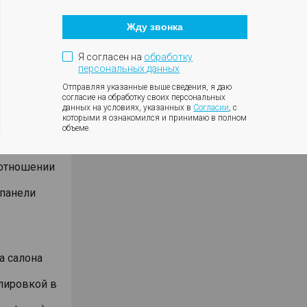
Кнопка
оротов
закрытия
ки с
Жду звонка
модального
окна
ния
Я согласен на
обработку
влениях
персональных данных
Отправляя указанные выше сведения, я даю
согласие на обработку своих персональных
данных на условиях, указанных в
Согласии
, с
которыми я ознакомился и принимаю в полном
объеме.
оотношении
 панели
а салона
лировкой в