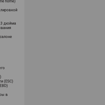
me home)
улировкой
.3 дюйма
ывания
 салоне
его
)
и (ESC)
EBD)
ры в