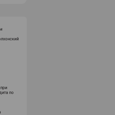
м
Волхонский
 при
дита по
а