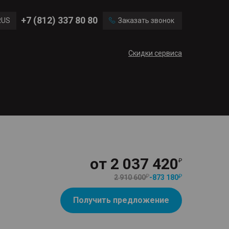
Ford
Land Rover
+7 (812) 337 80 80
RUS
Заказать звонок
Chevrolet
Cadillac
ENG
Скидки сервиса
CN
от
2 037 420
2 910 600
-
873 180
Получить предложение