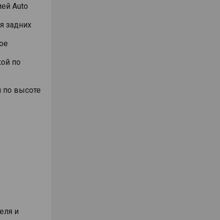
ей Auto
я задних
ое
ой по
 по высоте
еля и