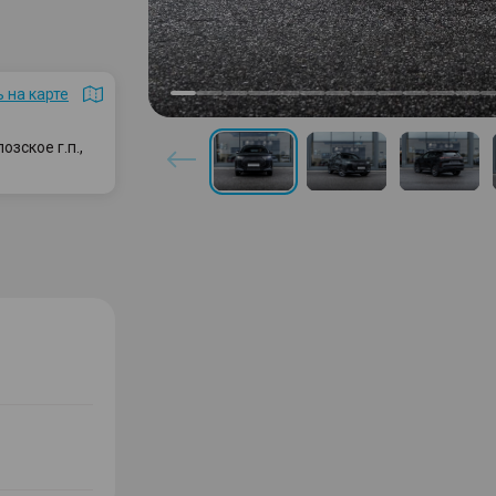
 на карте
зское г.п.,