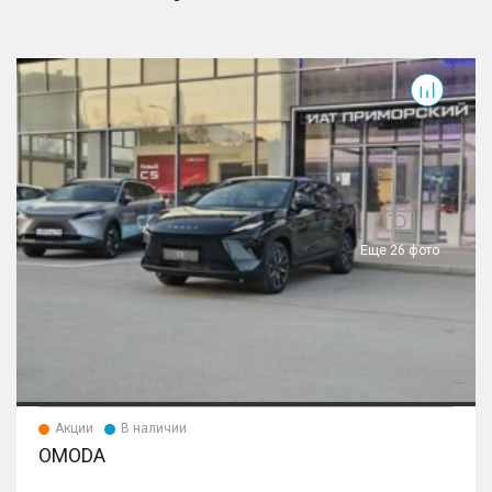
T
Еще 26 фото
Акции
В наличии
OMODA