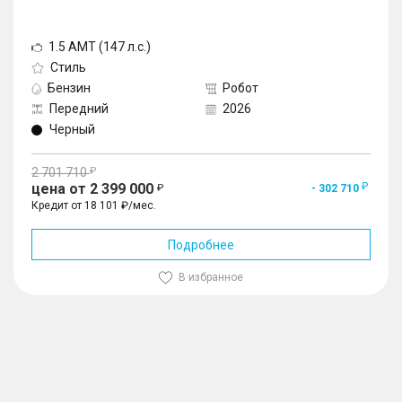
1.5 AMT (147 л.с.)
Стиль
Бензин
Робот
Передний
2026
Черный
2 701 710
цена от 2 399 000
- 302 710
Кредит от 18 101 ₽/мес.
Подробнее
В избранное
1
/
10