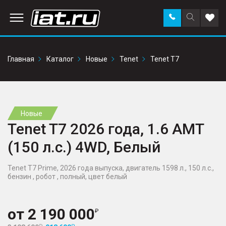
Заказать
Поиск
Доба
звонок
по
в
сайту
избр
Главная
Каталог
Новые
Tenet
Tenet T7
Новые
Tenet T7 2026 года, 1.6 AMT
(150 л.с.) 4WD, Белый
Tenet T7 Prime, 2026 года выпуска, двигатель 1598 л., 150 л.с.,
бензин , робот , полный, цвет белый
от
2 190 000