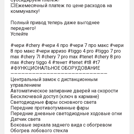
💥Ежемесячный платеж по цене расходов на
коммуналку!
Полный привод теперь даже выгоднее
переднего!
Успейте
#чери #chery #чери 4 про #чери 7 про макс #чери
8 про макс #чери арризо #tiggo 4 pro #tiggo 7 pro
max #chery 7l #chery 7 pro max #tenet #chery 8 pro
max #chery tiggo 4 #тенет #tenet #t8 #t7
#ФУНКЦИОНАЛЬНОЕ ОБОРУДОВАНИЕ
———————————————————————————
Центральный замок с дистанционным
управлением
Автоматическое запирание дверей на скорости
Бесключевой доступ (ключ в кармане)
Светодиодные фары основного света
Передние противотуманные фары
Передние дневные светодиодные ходовые огни
Датчик света
Боковые зеркала заднего вида с обогревом
Обогрев лобового стекла