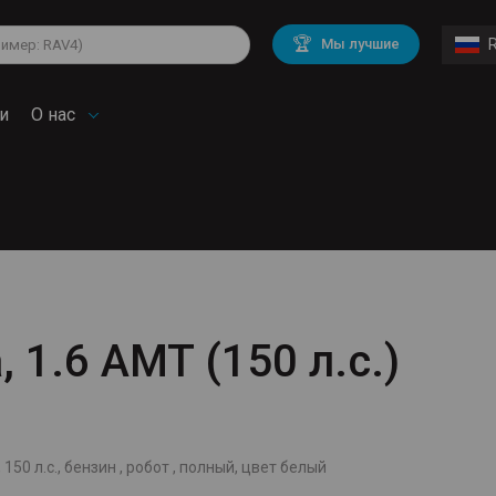
lkswagen
Mitsubishi
BMW
🏆
Мы лучшие
di
Chevrolet
Mercedes Benz
troen
Mini
и
О нас
, 1.6 AMT (150 л.с.)
 150 л.с., бензин , робот , полный, цвет белый