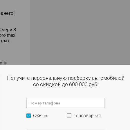
днего!
#чери 8
pro max
o max
сти
влением
Получите персональную подборку автомобилей
со скидкой до 600 000 руб!
 огни
м
Сейчас
Точное время