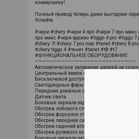
коммуналку!
Полный привод теперь даже выгоднее пере
Успейте
#чери #chery #чери 4 про #чери 7 про макс 
про макс #чери арризо #tiggo 4 pro #tiggo 7 
#chery 7l #chery 7 pro max #tenet #chery 8 pr
#chery tiggo 4 #тенет #tenet #t8 #t7
#ФУНКЦИОНАЛЬНОЕ ОБОРУДОВАНИЕ
———————————————————————————
Автоматическое запирание дверей на скоро
Центральный замок с дистанционным упра
Бесключевой доступ (ключ в кармане)
Светодиодные фары основного света
Передние дневные светодиодные ходовые
Датчик света
Боковые зеркала заднего вида с обогрево
Обогрев лобового стекла
Обогрев форсунок стеклоомывателя
Обогрев передних сидений
Обогрев сидений второго ряда
Обогрев рулевого колеса
Боковые зеркала заднего вида с