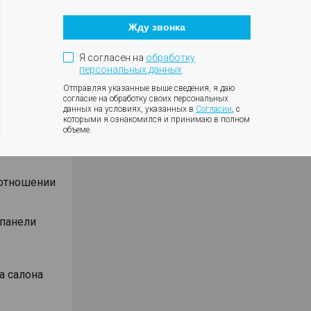
Кнопка
оротов
закрытия
ки с
Жду звонка
модального
окна
ния
Я согласен на
обработку
влениях
персональных данных
Отправляя указанные выше сведения, я даю
согласие на обработку своих персональных
данных на условиях, указанных в
Согласии
, с
которыми я ознакомился и принимаю в полном
объеме.
Android
оотношении
 панели
а салона