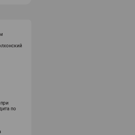
м
Волхонский
 при
дита по
а