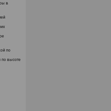
ры в
ией
них
ое
ой по
 по высоте