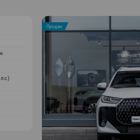
Продан
к
л.с.)