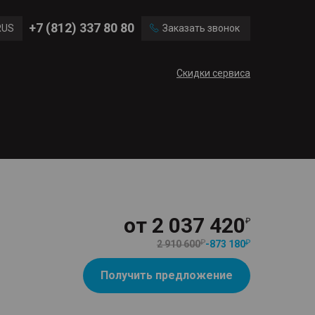
Ford
Land Rover
+7 (812) 337 80 80
RUS
Заказать звонок
Volvo
Cadillac
ENG
Скидки сервиса
CN
от
2 037 420
2 910 600
-
873 180
Получить предложение