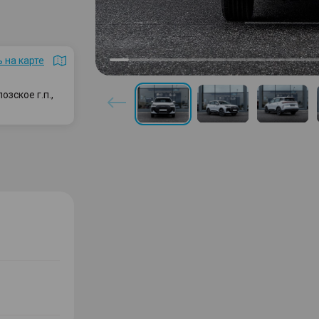
 на карте
зское г.п.,