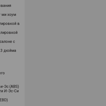
ывания
 ми хоум
лировкой в
улировкой
салоне с
.3 дюйма
его
и-Эс (ABS)
ти И-Эс-Си
EBD)