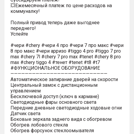
💥Ежемесячный платеж по цене расходов на
коммуналку!
Полный привод теперь даже выгоднее
переднего!
Успейте
#чери #chery #чери 4 про #чери 7 про макс #чери
8 про макс #чери арризо #tiggo 4 pro #tiggo 7 pro
max #chery 7l #chery 7 pro max #tenet #chery 8 pro
max #chery tiggo 4 #тенет #tenet #t8 #t7
#ФУНКЦИОНАЛЬНОЕ ОБОРУДОВАНИЕ
———————————————————————————
Автоматическое запирание дверей на скорости
Центральный замок с дистанционным
управлением
Бесключевой доступ (ключ в кармане)
Светодиодные фары основного света
Передние дневные светодиодные ходовые огни
Датчик света
Боковые зеркала заднего вида с обогревом
Обогрев лобового стекла
Обогрев форсунок стеклоомывателя