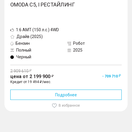
OMODA C5, I РЕСТАЙЛИНГ
1.6 AMT (150 л.с.) 4WD
Драйв (2025)
Бензин
Робот
Полный
2025
Черный
2 909 610
цена от 2 199 900
- 709 710
Кредит от 19 494 ₽/мес.
Подробнее
В избранное
1
/
10