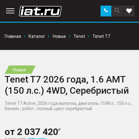
Заказать
Поиск
Доба
звонок
по
в
сайту
избр
Главная
Каталог
Новые
Tenet
Tenet T7
Новые
Tenet T7 2026 года, 1.6 AMT
(150 л.с.) 4WD, Серебристый
Tenet T7 Active, 2026 года выпуска, двигатель 1598 л., 150 л.с.,
бензин , робот , полный, цвет серебристый
от
2 037 420