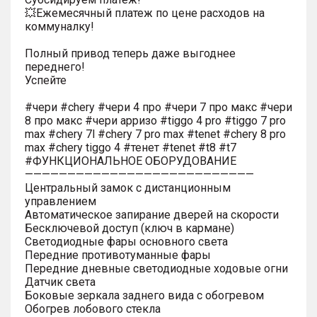
💥Ежемесячный платеж по цене расходов на
коммуналку!
Полный привод теперь даже выгоднее
переднего!
Успейте
#чери #chery #чери 4 про #чери 7 про макс #чери
8 про макс #чери арризо #tiggo 4 pro #tiggo 7 pro
max #chery 7l #chery 7 pro max #tenet #chery 8 pro
max #chery tiggo 4 #тенет #tenet #t8 #t7
#ФУНКЦИОНАЛЬНОЕ ОБОРУДОВАНИЕ
———————————————————————————
Центральный замок с дистанционным
управлением
Автоматическое запирание дверей на скорости
Бесключевой доступ (ключ в кармане)
Светодиодные фары основного света
Передние противотуманные фары
Передние дневные светодиодные ходовые огни
Датчик света
Боковые зеркала заднего вида с обогревом
Обогрев лобового стекла