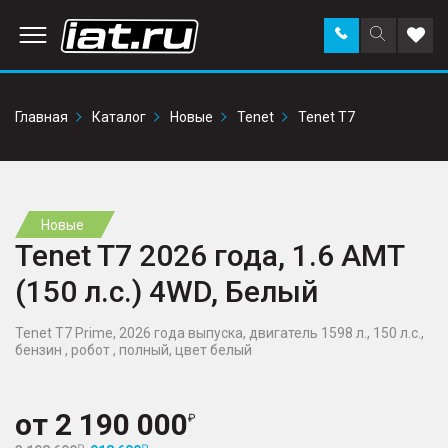
Заказать
Поиск
Доба
звонок
по
в
сайту
избр
Главная
Каталог
Новые
Tenet
Tenet T7
Новые
Tenet T7 2026 года, 1.6 AMT
(150 л.с.) 4WD, Белый
Tenet T7 Prime, 2026 года выпуска, двигатель 1598 л., 150 л.с.,
бензин , робот , полный, цвет белый
от
2 190 000