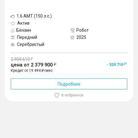
1.6 AMT (150 л.с.)
Актив
Бензин
Робот
Передний
2025
Серебристый
2 909 610
цена от 2 379 900
- 529 710
Кредит от 19 494 ₽/мес.
Подробнее
В избранное
1
/
10