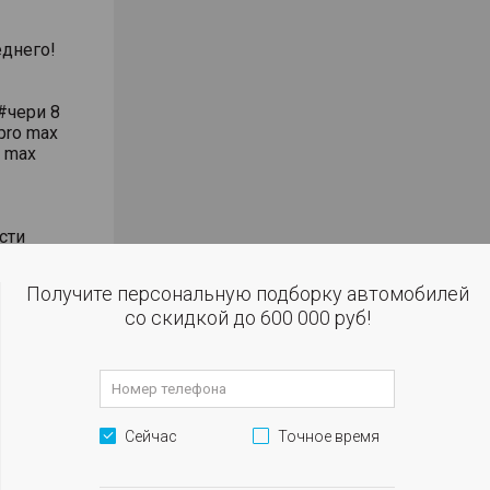
днего!
#чери 8
pro max
o max
сти
влением
Получите персональную подборку автомобилей
со скидкой до 600 000 руб!
 огни
м
Сейчас
Точное время