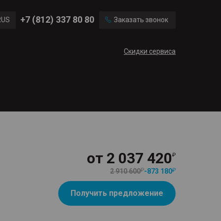
Ford
Land Rover
+7 (812) 337 80 80
RUS
Заказать звонок
Mercedes Benz
Cadillac
ENG
Скидки сервиса
CN
от
2 037 420
2 910 600
-
873 180
Получить предложение