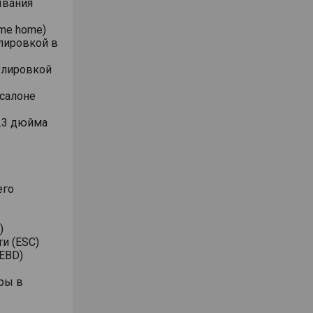
ывания
me home)
лировкой в
улировкой
 салоне
.3 дюйма
его
)
и (ESC)
EBD)
ры в