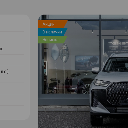
Акции
В наличии
Новинка
к
л.с.)