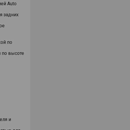
ей Auto
я задних
ое
ой по
 по высоте
еля и