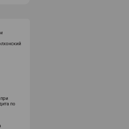
м
Волхонский
 при
дита по
а