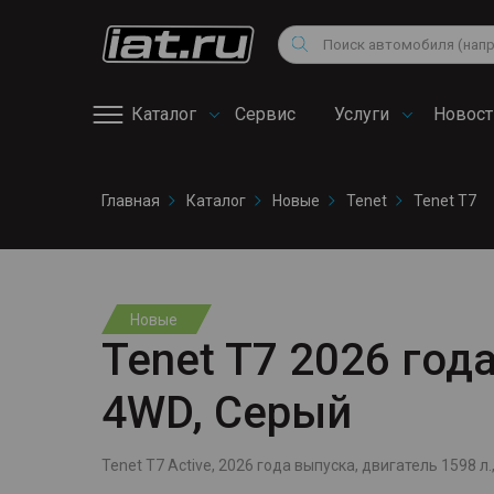
Мотоциклы
Vo
Снегоходы
Поиск
Au
Квадроциклы
Ci
Каталог
Сервис
Услуги
Новост
Онлайн запись на
Главная
Каталог
Новые
Tenet
Tenet T7
сервис
Новые
Tenet T7 2026 года
4WD, Серый
Tenet T7 Active, 2026 года выпуска, двигатель 1598 л.,