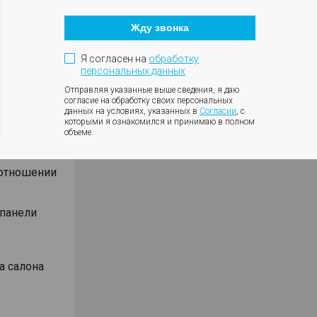
Кнопка
оротов
закрытия
ки с
Жду звонка
модального
окна
ния
Я согласен на
обработку
влениях
персональных данных
Отправляя указанные выше сведения, я даю
согласие на обработку своих персональных
данных на условиях, указанных в
Согласии
, с
которыми я ознакомился и принимаю в полном
объеме.
оотношении
 панели
а салона