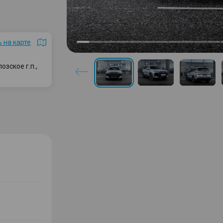
 на карте
зское г.п.,