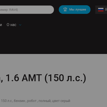
lkswagen
Mitsubishi
BMW
🏆
Мы лучшие
di
Chevrolet
Volvo
troen
Mini
и
О нас
, 1.6 AMT (150 л.с.)
 150 л.с., бензин , робот , полный, цвет серый