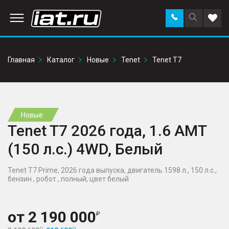
Заказать
Поиск
Доба
звонок
по
в
сайту
избр
Главная
Каталог
Новые
Tenet
Tenet T7
Новые
Tenet T7 2026 года, 1.6 AMT
(150 л.с.) 4WD, Белый
Tenet T7 Prime, 2026 года выпуска, двигатель 1598 л., 150 л.с.,
бензин , робот , полный, цвет белый
от
2 190 000