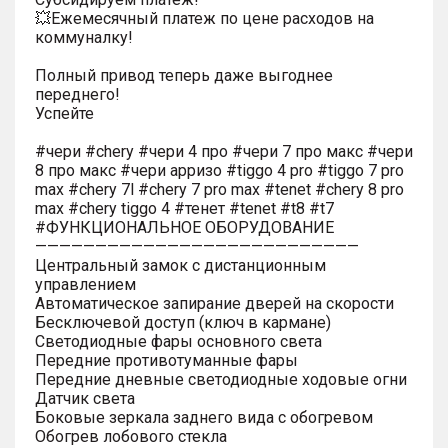
💥Ежемесячный платеж по цене расходов на
коммуналку!
Полный привод теперь даже выгоднее
переднего!
Успейте
#чери #chery #чери 4 про #чери 7 про макс #чери
8 про макс #чери арризо #tiggo 4 pro #tiggo 7 pro
max #chery 7l #chery 7 pro max #tenet #chery 8 pro
max #chery tiggo 4 #тенет #tenet #t8 #t7
#ФУНКЦИОНАЛЬНОЕ ОБОРУДОВАНИЕ
———————————————————————————
Центральный замок с дистанционным
управлением
Автоматическое запирание дверей на скорости
Бесключевой доступ (ключ в кармане)
Светодиодные фары основного света
Передние противотуманные фары
Передние дневные светодиодные ходовые огни
Датчик света
Боковые зеркала заднего вида с обогревом
Обогрев лобового стекла