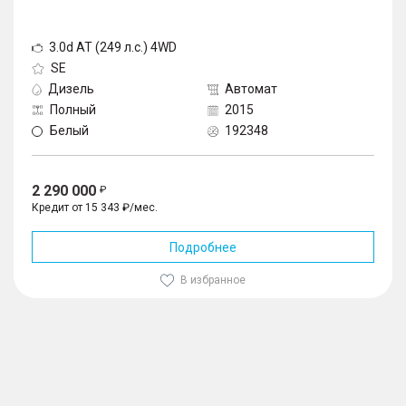
3.0d AT (249 л.с.) 4WD
SE
Дизель
Автомат
Полный
2015
Белый
192348
2 290 000
Кредит от 15 343 ₽/мес.
Подробнее
В избранное
1
/
10