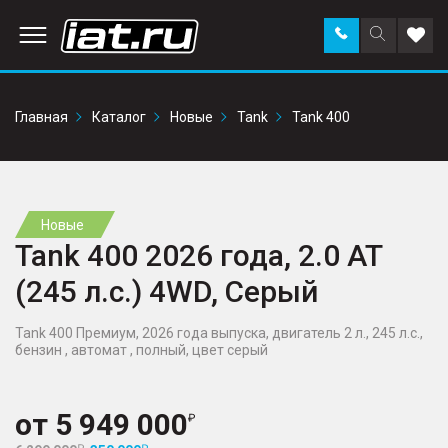
Заказать
Поиск
Доба
звонок
по
в
сайту
избр
Главная
Каталог
Новые
Tank
Tank 400
Новые
Tank 400 2026 года, 2.0 AT
(245 л.с.) 4WD, Серый
Tank 400 Премиум, 2026 года выпуска, двигатель 2 л., 245 л.с.,
бензин , автомат , полный, цвет серый
от
5 949 000