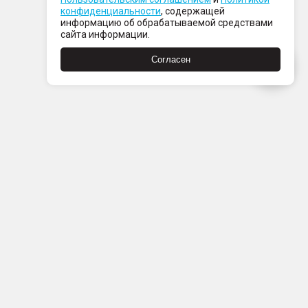
конфиденциальности
, содержащей
информацию об обрабатываемой средствами
сайта информации.
Согласен
Пн-Пт с 08:00 до 21:00
Сб-Вс с 09:00 до 21:00
+7 (812) 337 80 80
Заказать звонок
Скачать
Скачать
в
в
App
Google