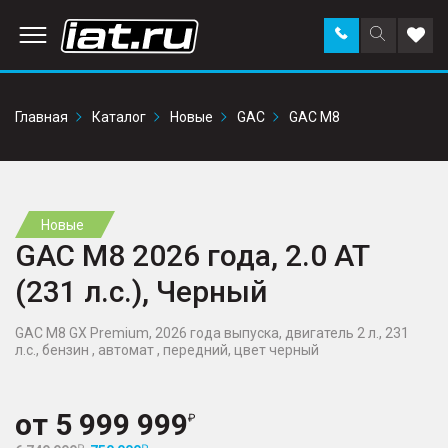
Заказать
Поиск
Доба
звонок
по
в
сайту
избр
Главная
Каталог
Новые
GAC
GAC M8
Новые
GAC M8 2026 года, 2.0 AT
(231 л.с.), Черный
GAC M8 GX Premium, 2026 года выпуска, двигатель 2 л., 231
л.с., бензин , автомат , передний, цвет черный
от
5 999 999