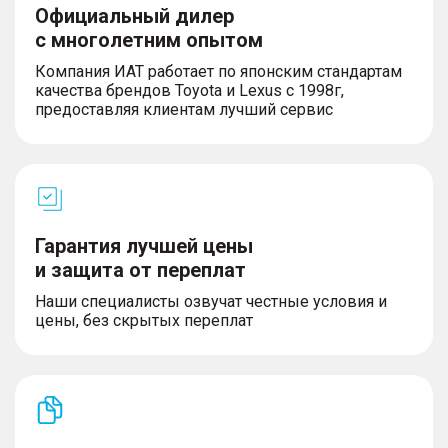
– Особый внутренний дизайн
Официальный дилер
– Подножки второго ряда с подсветкой и
с многолетним опытом
функцией приветствия
– Рулевое колесо с подогревом
Компания ИАТ работает по японским стандартам
– Датчики PM2,5
качества брендов Toyota и Lexus с 1998г,
– Система ароматизации
предоставляя клиентам лучший сервис
– Салонное зеркало заднего вида с
автоматическим затемнением
– Тонированные стекла пассажиров второго и
третьего рядов
– Дверь багажного отделения с
электроприводом и индукционным
переключателем
Гарантия лучшей цены
– Трехзонная автоматическая система климат-
и защита от переплат
контроля
Наши специалисты озвучат честные условия и
цены, без скрытых переплат
СИДЕНЬЯ
– Электропривод регулировки положения
сиденья водителя в 12 направлениях +
электропривод регулировки положения сиденья