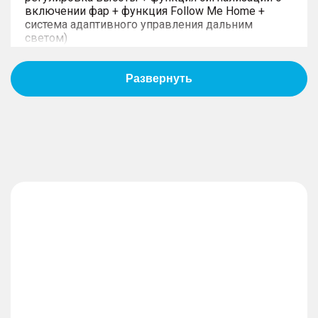
включении фар + функция Follow Me Home +
система адаптивного управления дальним
светом)
– Передние и задние фары с функцией
приветствия
– Электропривод складывания наружных зеркал
заднего вида
– Память положения наружных зеркал заднего
вида + наклон наружных зеркал заднего вида
при включении передачи заднего хода
АКТИВНАЯ И ПАССИВНАЯ
БЕЗОПАСНОСТЬ
– Электромагнитная подвеска
– Система курсовой устойчивости (ESP)
– Система помощи при трогании на подъеме
(HHC) + система помощи при спуске (HDC)
– Ремни безопасности передних сидений с
преднатяжителями и ограничителями натяжения
(с регулировкой по высоте) + механизм