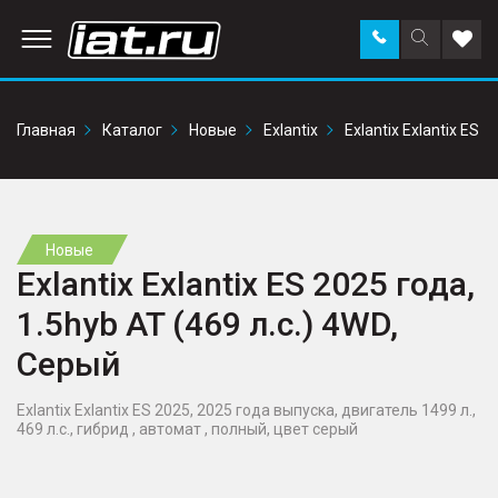
Заказать
Поиск
Доба
звонок
по
в
сайту
избр
Главная
Каталог
Новые
Exlantix
Exlantix Exlantix ES
Новые
Exlantix Exlantix ES 2025 года,
1.5hyb AT (469 л.с.) 4WD,
Серый
Exlantix Exlantix ES 2025, 2025 года выпуска, двигатель 1499 л.,
469 л.с., гибрид , автомат , полный, цвет серый