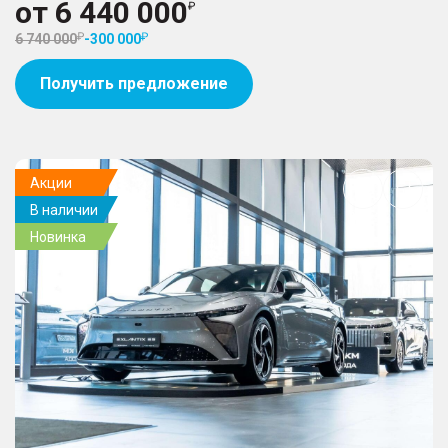
от
6 440 000
6 740 000
-
300 000
Получить предложение
Акции
Добавить
В наличии
в
избранное
Новинка