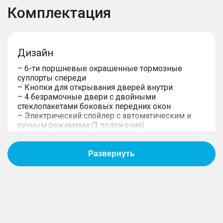
Комплектация
Дизайн
– 6-ти поршневые окрашенные тормозные
суппорты спереди
– Кнопки для открывания дверей внутри
– 4 безрамочные двери c двойными
стеклопакетами боковых передних окон
– Электрический спойлер с автоматическим и
ручным режимами (3 положения)
– Панорамная крыша увеличенной площади
– Задние светодиодные фонари
– Светодиодные фары основного света c
регулировкой светового потока по высоте и
функцией автоматического управления дальним
светом
– Приветственная световая анимация
– Выдвижные ручки дверей с электроприводом
– Электропривод складывания зеркал и память
настроек