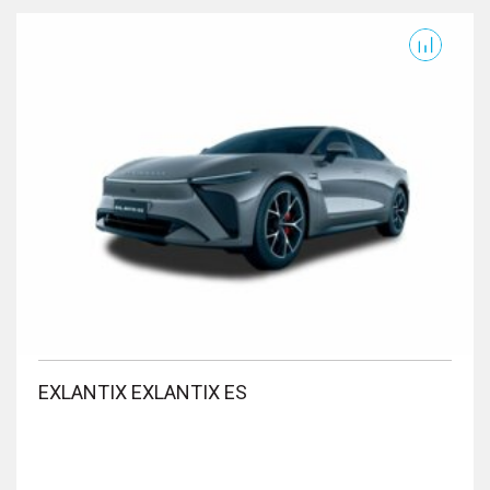
Exlantix ES
E
EXLANTIX EXLANTIX ES