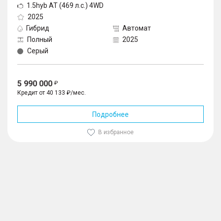
1.5hyb AT (469 л.с.) 4WD
2025
Гибрид
Автомат
Полный
2025
Серый
5 990 000
Кредит от 40 133 ₽/мес.
Подробнее
В избранное
1
/
10