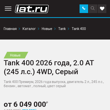
Заказать
Поиск
Доба
звонок
по
в
сайту
избр
Главная
Каталог
Новые
Tank
Tank 400
Новые
Tank 400 2026 года, 2.0 AT
(245 л.с.) 4WD, Серый
Tank 400 Премиум, 2026 года выпуска, двигатель 2 л., 245 л.с.,
бензин , автомат , полный, цвет серый
от
6 049 000