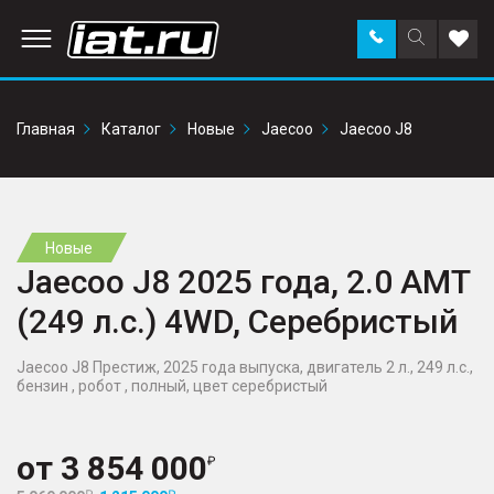
Заказать
Поиск
Доба
звонок
по
в
сайту
избр
Главная
Каталог
Новые
Jaecoo
Jaecoo J8
Новые
Jaecoo J8 2025 года, 2.0 AMT
(249 л.с.) 4WD, Серебристый
Jaecoo J8 Престиж, 2025 года выпуска, двигатель 2 л., 249 л.с.,
бензин , робот , полный, цвет серебристый
от
3 854 000