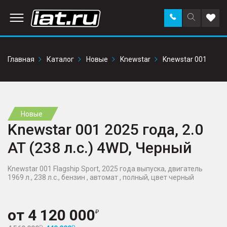
Заказать
Поиск
Доба
звонок
по
в
сайту
избр
Главная
Каталог
Новые
Knewstar
Knewstar 001
Новые
Knewstar 001 2025 года, 2.0
AT (238 л.с.) 4WD, Черный
Knewstar 001 Flagship Sport, 2025 года выпуска, двигатель
1969 л., 238 л.с., бензин , автомат , полный, цвет черный
от
4 120 000