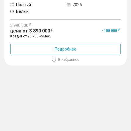
Полный
2026
Белый
3 990 000
цена от 3 890 000
- 100 000
Кредит от 26 733 ₽/мес.
Подробнее
В избранное
1
/
10