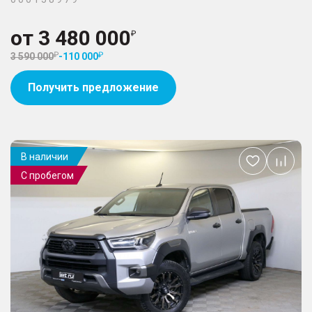
от
3 480 000
3 590 000
-
110 000
Получить предложение
В наличии
Добавить
С пробегом
в
избранное