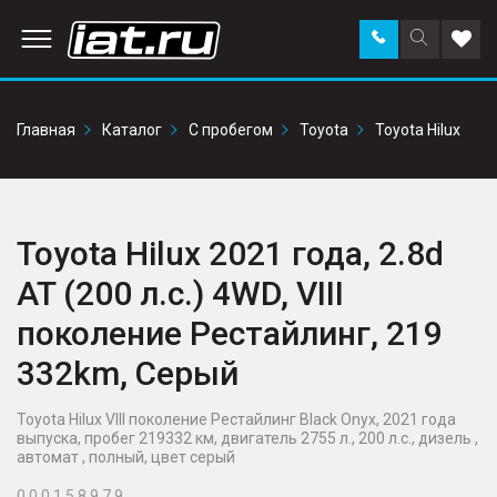
Заказать
Поиск
Доба
звонок
по
в
сайту
избр
Главная
Каталог
С пробегом
Toyota
Toyota Hilux
Toyota Hilux 2021 года, 2.8d
AT (200 л.с.) 4WD, VIII
поколение Рестайлинг, 219
332km, Серый
Toyota Hilux VIII поколение Рестайлинг Black Onyx, 2021 года
выпуска, пробег 219332 км, двигатель 2755 л., 200 л.с., дизель ,
автомат , полный, цвет серый
0 0 0 1 5 8 9 7 9