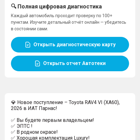
🔍 Полная цифровая диагностика
Каждый автомобиль проходит проверку по 100+
пунктам. Изучите детальный отчёт онлайн — убедитесь
в состоянии сами.
Открыть диагностическую карту
Открыть отчет Автотеки
💎 Новoе поcтупление – Toyota RAV4 VI (XA60),
2026 в ИAТ Пaрнaс!
✅ Вы будете первым владeльцем!
✅ ЭПТС !
✅ В родном окрасе!
✅ Хopoшaя кoмплектация Luxury!