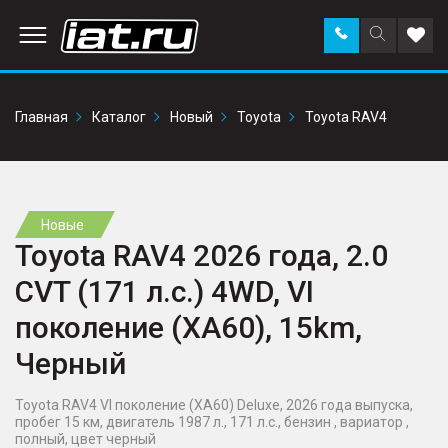
Заказать
Поиск
Доба
звонок
по
в
сайту
избр
Главная
Каталог
Новый
Toyota
Toyota RAV4
Новые
Toyota RAV4 2026 года, 2.0
CVT (171 л.с.) 4WD, VI
поколение (XA60), 15km,
Черный
Toyota RAV4 VI поколение (XA60) Deluxe, 2026 года выпуска,
пробег 15 км, двигатель 1987 л., 171 л.с., бензин , вариатор ,
полный, цвет черный