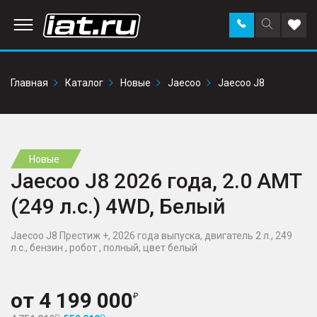
Заказать
Поиск
Доба
звонок
по
в
сайту
избр
Главная
Каталог
Новые
Jaecoo
Jaecoo J8
Новые
Jaecoo J8 2026 года, 2.0 AMT
(249 л.с.) 4WD, Белый
Jaecoo J8 Престиж +, 2026 года выпуска, двигатель 2 л., 249
л.с., бензин , робот , полный, цвет белый
от
4 199 000