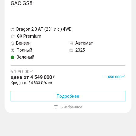
GAC GS8
Dragon 2.0 AT (231 л.с.) 4WD
GX Premium
Бензин
Автомат
Полный
2025
Зеленый
5 199 000
цена от 4 549 000
- 650 000
Кредит от 34 833 ₽/мес.
Подробнее
В избранное
1
/
10