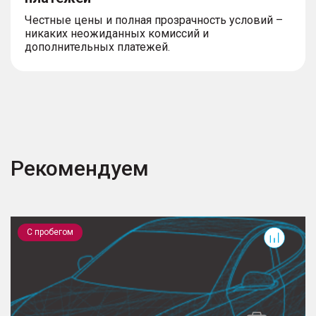
Честные цены и полная прозрачность условий –
никаких неожиданных комиссий и
дополнительных платежей.
Рекомендуем
Preface
T
С пробегом