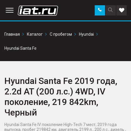
Заказать
Поиск
Доба
звонок
по
в
сайту
избр
Главная
Каталог
С пробегом
Hyundai
Hyundai Santa Fe
Hyundai Santa Fe 2019 года,
2.2d AT (200 л.с.) 4WD, IV
поколение, 219 842km,
Черный
Hyundai Santa Fe IV поколение High-Tech 7 мест, 2019 года
выпуска, пробег 219842 км, двигатель 2199 л., 200 л.с., дизель ,