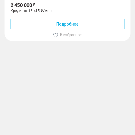
2 450 000
Кредит от 16 415 ₽/мес.
Подробнее
В избранное
1
/
10