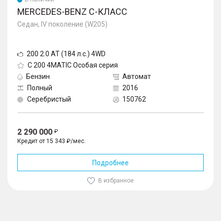
MERCEDES-BENZ C-КЛАСС
Седан, IV поколение (W205)
200 2.0 AT (184 л.с.) 4WD
C 200 4MATIC Особая серия
Бензин
Автомат
Полный
2016
Серебристый
150762
2 290 000
Кредит от 15 343 ₽/мес.
Подробнее
В избранное
1
/
10