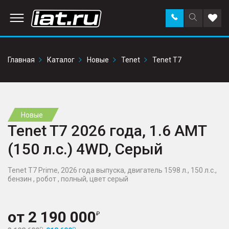
Заказать
Поиск
Доба
звонок
по
в
сайту
избр
Главная
Каталог
Новые
Tenet
Tenet T7
Новые
Tenet T7 2026 года, 1.6 AMT
(150 л.с.) 4WD, Серый
Tenet T7 Prime, 2026 года выпуска, двигатель 1598 л., 150 л.с.,
бензин , робот , полный, цвет серый
от
2 190 000