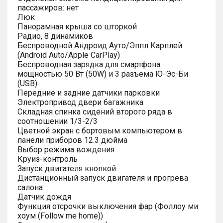
пассажиров: нет
Люк
Панорамная крыша со шторкой
Радио, 8 динамиков
Беспроводной Андроид Ауто/Эппл Карплей
(Android Auto/Apple CarPlay)
Беспроводная зарядка для смартфона
мощностью 50 Вт (50W) и 3 разъема Ю-Эс-Би
(USB)
Передние и задние датчики парковки
Электропривод двери багажника
Складная спинка сидений второго ряда в
соотношении 1/3-2/3
Цветной экран с бортовым компьютером в
панели приборов 12.3 дюйма
Выбор режима вождения
Круиз-контроль
Запуск двигателя кнопкой
Дистанционный запуск двигателя и прогрева
салона
Датчик дождя
Функция отсрочки выключения фар (Фоллоу ми
хоум (Follow me home))