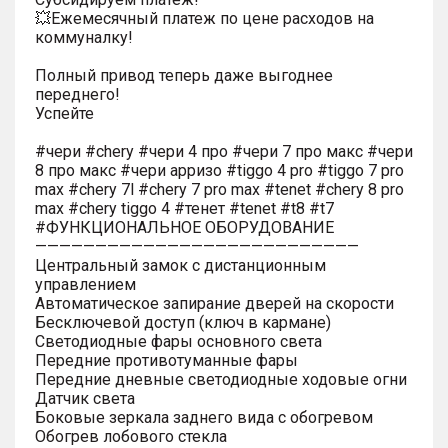
💥Ежемесячный платеж по цене расходов на
коммуналку!
Полный привод теперь даже выгоднее
переднего!
Успейте
#чери #chery #чери 4 про #чери 7 про макс #чери
8 про макс #чери арризо #tiggo 4 pro #tiggo 7 pro
max #chery 7l #chery 7 pro max #tenet #chery 8 pro
max #chery tiggo 4 #тенет #tenet #t8 #t7
#ФУНКЦИОНАЛЬНОЕ ОБОРУДОВАНИЕ
———————————————————————————
Центральный замок с дистанционным
управлением
Автоматическое запирание дверей на скорости
Бесключевой доступ (ключ в кармане)
Светодиодные фары основного света
Передние противотуманные фары
Передние дневные светодиодные ходовые огни
Датчик света
Боковые зеркала заднего вида с обогревом
Обогрев лобового стекла