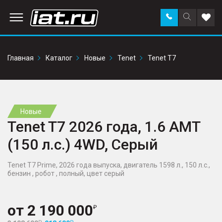
Заказать
Поиск
Доба
звонок
по
в
сайту
избр
Главная
Каталог
Новые
Tenet
Tenet T7
Новые
Tenet T7 2026 года, 1.6 AMT
(150 л.с.) 4WD, Серый
Tenet T7 Prime, 2026 года выпуска, двигатель 1598 л., 150 л.с.,
бензин , робот , полный, цвет серый
от
2 190 000