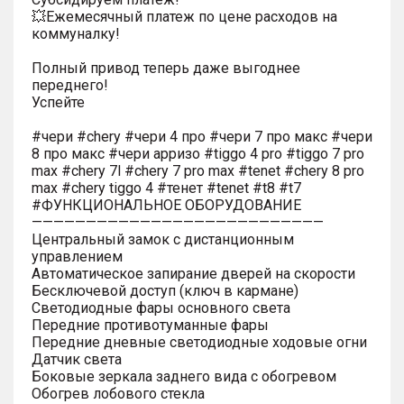
💥Ежемесячный платеж по цене расходов на
коммуналку!
Полный привод теперь даже выгоднее
переднего!
Успейте
#чери #chery #чери 4 про #чери 7 про макс #чери
8 про макс #чери арризо #tiggo 4 pro #tiggo 7 pro
max #chery 7l #chery 7 pro max #tenet #chery 8 pro
max #chery tiggo 4 #тенет #tenet #t8 #t7
#ФУНКЦИОНАЛЬНОЕ ОБОРУДОВАНИЕ
———————————————————————————
Центральный замок с дистанционным
управлением
Автоматическое запирание дверей на скорости
Бесключевой доступ (ключ в кармане)
Светодиодные фары основного света
Передние противотуманные фары
Передние дневные светодиодные ходовые огни
Датчик света
Боковые зеркала заднего вида с обогревом
Обогрев лобового стекла