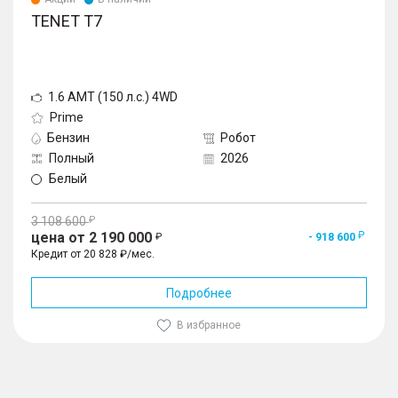
TENET T7
1.6 AMT (150 л.с.) 4WD
Prime
Бензин
Робот
Полный
2026
Белый
3 108 600
цена от 2 190 000
- 918 600
Кредит от 20 828 ₽/мес.
Подробнее
В избранное
1
/
10