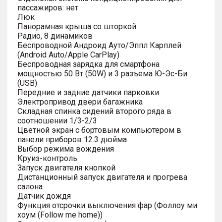
пассажиров: нет
Люк
Панорамная крыша со шторкой
Радио, 8 динамиков
Беспроводной Андроид Ауто/Эппл Карплей
(Android Auto/Apple CarPlay)
Беспроводная зарядка для смартфона
мощностью 50 Вт (50W) и 3 разъема Ю-Эс-Би
(USB)
Передние и задние датчики парковки
Электропривод двери багажника
Складная спинка сидений второго ряда в
соотношении 1/3-2/3
Цветной экран с бортовым компьютером в
панели приборов 12.3 дюйма
Выбор режима вождения
Круиз-контроль
Запуск двигателя кнопкой
Дистанционный запуск двигателя и прогрева
салона
Датчик дождя
Функция отсрочки выключения фар (Фоллоу ми
хоум (Follow me home))