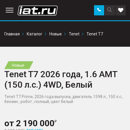
Заказать
Поиск
Доба
звонок
по
в
сайту
избр
Главная
Каталог
Новые
Tenet
Tenet T7
Новые
Tenet T7 2026 года, 1.6 AMT
(150 л.с.) 4WD, Белый
Tenet T7 Prime, 2026 года выпуска, двигатель 1598 л., 150 л.с.,
бензин , робот , полный, цвет белый
от
2 190 000