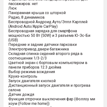
пассажиров: нет
Люк
Панорамная крыша со шторкой
Радио, 8 динамиков
Беспроводной Андроид Ауто/Эппл Карплей
(Android Auto/Apple CarPlay)
Беспроводная зарядка для смартфона
мощностью 50 Вт (50W) и 3 разъема Ю-Эс-Би
(USB)
Передние и задние датчики парковки
Электропривод двери багажника
Складная спинка сидений второго ряда в
соотношении 1/3-2/3
Цветной экран с бортовым компьютером в
панели приборов 12.3 дюйма
Выбор режима вождения
Круиз-контроль
Запуск двигателя кнопкой
Дистанционный запуск двигателя и прогрева
салона
Датчик дождя
Функция отсрочки выключения фар (Фоллоу ми
хоум (Follow me home))