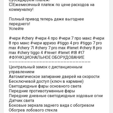
💥Ежемесячный платеж по цене расходов на
коммуналку!
Полный привод теперь даже выгоднее
переднего!
Успейте
#чери #chery #чери 4 про #чери 7 про макс #чери
8 про макс #чери арризо #tiggo 4 pro #tiggo 7 pro
max #chery 7l #chery 7 pro max #tenet #chery 8 pro
max #chery tiggo 4 #тенет #tenet #t8 #t7
#ФУНКЦИОНАЛЬНОЕ ОБОРУДОВАНИЕ
———————————————————————————
Центральный замок с дистанционным
управлением
Автоматическое запирание дверей на скорости
Бесключевой доступ (ключ в кармане)
Светодиодные фары основного света
Передние противотуманные фары
Передние дневные светодиодные ходовые огни
Датчик света
Боковые зеркала заднего вида с обогревом
Обогрев лобового стекла