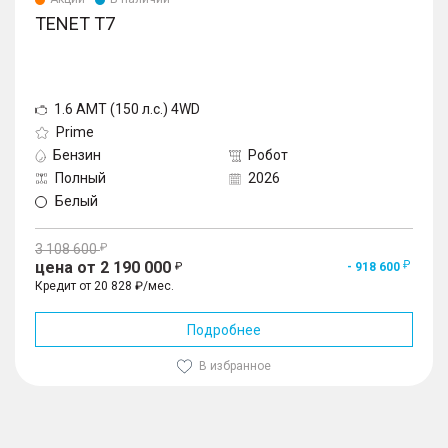
TENET T7
1.6 AMT (150 л.с.) 4WD
Prime
Бензин
Робот
Полный
2026
Белый
3 108 600
цена от 2 190 000
- 918 600
Кредит от 20 828 ₽/мес.
Подробнее
В избранное
1
/
10