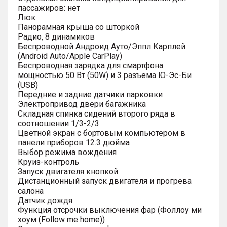
пассажиров: нет
Люк
Панорамная крыша со шторкой
Радио, 8 динамиков
Беспроводной Андроид Ауто/Эппл Карплей
(Android Auto/Apple CarPlay)
Беспроводная зарядка для смартфона
мощностью 50 Вт (50W) и 3 разъема Ю-Эс-Би
(USB)
Передние и задние датчики парковки
Электропривод двери багажника
Складная спинка сидений второго ряда в
соотношении 1/3-2/3
Цветной экран с бортовым компьютером в
панели приборов 12.3 дюйма
Выбор режима вождения
Круиз-контроль
Запуск двигателя кнопкой
Дистанционный запуск двигателя и прогрева
салона
Датчик дождя
Функция отсрочки выключения фар (Фоллоу ми
хоум (Follow me home))