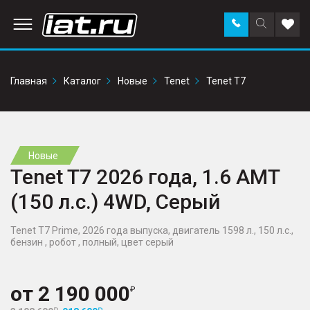
Заказать
Поиск
Доба
звонок
по
в
сайту
избр
Главная
Каталог
Новые
Tenet
Tenet T7
Новые
Tenet T7 2026 года, 1.6 AMT
(150 л.с.) 4WD, Серый
Tenet T7 Prime, 2026 года выпуска, двигатель 1598 л., 150 л.с.,
бензин , робот , полный, цвет серый
от
2 190 000