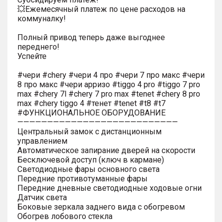
💥Ежемесячный платеж по цене расходов на
коммуналку!
Полный привод теперь даже выгоднее
переднего!
Успейте
#чери #chery #чери 4 про #чери 7 про макс #чери
8 про макс #чери арризо #tiggo 4 pro #tiggo 7 pro
max #chery 7l #chery 7 pro max #tenet #chery 8 pro
max #chery tiggo 4 #тенет #tenet #t8 #t7
#ФУНКЦИОНАЛЬНОЕ ОБОРУДОВАНИЕ
———————————————————————————
Центральный замок с дистанционным
управлением
Автоматическое запирание дверей на скорости
Бесключевой доступ (ключ в кармане)
Светодиодные фары основного света
Передние противотуманные фары
Передние дневные светодиодные ходовые огни
Датчик света
Боковые зеркала заднего вида с обогревом
Обогрев лобового стекла