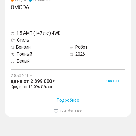
OMODA
1.5 AMT (147 л.с.) 4WD
Стиль
Бензин
Робот
Полный
2026
Белый
2 850 210
цена от 2 399 000
- 451 210
Кредит от 19 096 ₽/мес.
Подробнее
В избранное
1
/
10