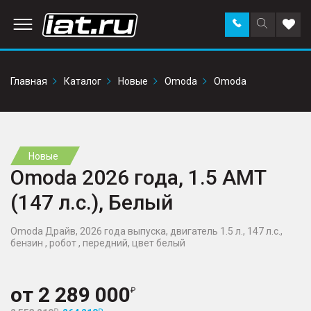
Заказать
Поиск
Доба
звонок
по
в
сайту
избр
Главная
Каталог
Новые
Omoda
Omoda
Новые
Omoda 2026 года, 1.5 AMT
(147 л.с.), Белый
Omoda Драйв, 2026 года выпуска, двигатель 1.5 л., 147 л.с.,
бензин , робот , передний, цвет белый
от
2 289 000