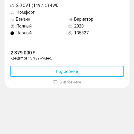
2.0 CVT (149 л.с.) 4WD
Комфорт
Бензин
Вариатор
Полный
2020
Черный
135827
2 379 000
Кредит от 15 939 ₽/мес.
Подробнее
В избранное
1
/
10