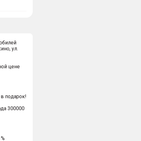
обилей
ино, ул.
ной цeнe
в пoдaрoк!
ода 300000
1%