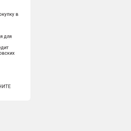
окупку в
я для
едит
овских
ЧИТЕ