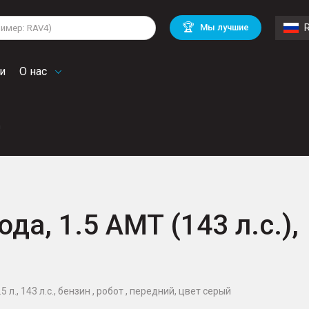
lkswagen
Mitsubishi
BMW
🏆
Мы лучшие
di
Chevrolet
Mercedes Benz
troen
Mini
и
О нас
n
ода, 1.5 AMT (143 л.с.),
 л., 143 л.с., бензин , робот , передний, цвет серый