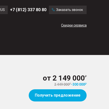
Ford
Land Rover
+7 (812) 337 80 80
RUS
Заказать звонок
Volvo
Cadillac
ENG
Скидки сервиса
CN
от
2 149 000
2 449 000
-
300 000
Получить предложение