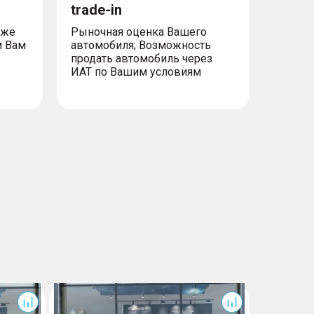
trade-in
уже
Рыночная оценка Вашего
м Вам
автомобиля; Возможность
продать автомобиль через
ИАТ по Вашим условиям
T7
T7