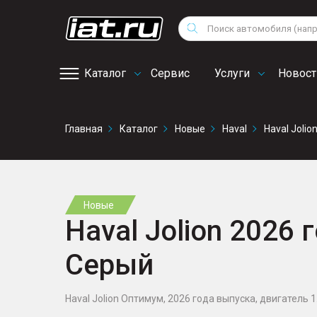
Мотоциклы
Vo
Снегоходы
Поиск
Au
Квадроциклы
Ci
Каталог
Сервис
Услуги
Новост
Онлайн запись на
Главная
Каталог
Новые
Haval
Haval Jolio
сервис
Новые
Haval Jolion 2026 г
Серый
Haval Jolion Оптимум, 2026 года выпуска, двигатель 1.5