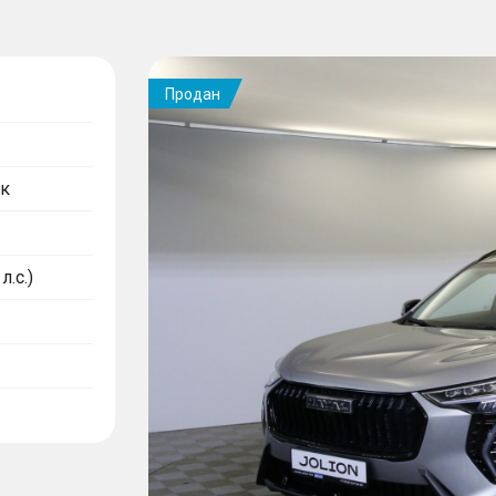
Продан
к
л.с.)