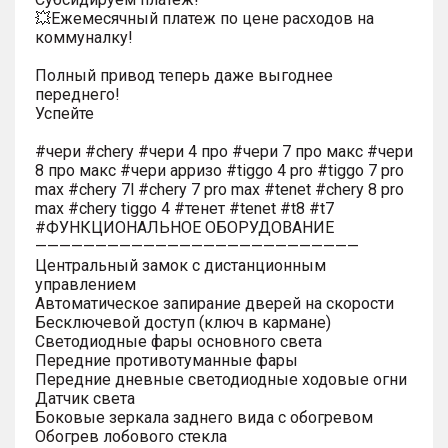
💥Ежемесячный платеж по цене расходов на
коммуналку!
Полный привод теперь даже выгоднее
переднего!
Успейте
#чери #chery #чери 4 про #чери 7 про макс #чери
8 про макс #чери арризо #tiggo 4 pro #tiggo 7 pro
max #chery 7l #chery 7 pro max #tenet #chery 8 pro
max #chery tiggo 4 #тенет #tenet #t8 #t7
#ФУНКЦИОНАЛЬНОЕ ОБОРУДОВАНИЕ
———————————————————————————
Центральный замок с дистанционным
управлением
Автоматическое запирание дверей на скорости
Бесключевой доступ (ключ в кармане)
Светодиодные фары основного света
Передние противотуманные фары
Передние дневные светодиодные ходовые огни
Датчик света
Боковые зеркала заднего вида с обогревом
Обогрев лобового стекла