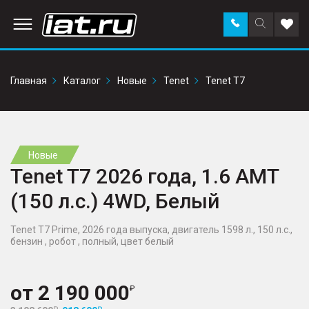
Заказать
Поиск
Доба
звонок
по
в
сайту
избр
Главная
Каталог
Новые
Tenet
Tenet T7
Новые
Tenet T7 2026 года, 1.6 AMT
(150 л.с.) 4WD, Белый
Tenet T7 Prime, 2026 года выпуска, двигатель 1598 л., 150 л.с.,
бензин , робот , полный, цвет белый
от
2 190 000