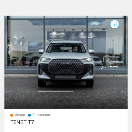
T7
T
Еще 23 фото
Акции
В наличии
TENET T7