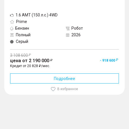
1.6 AMT (150 л.с.) 4WD
Prime
Бензин
Робот
Полный
2026
Серый
3 108 600
цена от 2 190 000
- 918 600
Кредит от 20 828 ₽/мес.
Подробнее
В избранное
1
/
10