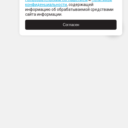
конфиденциальности
, содержащей
информацию об обрабатываемой средствами
сайта информации.
Согласен
Пн-Пт с 08:00 до 21:00
Сб-Вс с 09:00 до 21:00
+7 (812) 337 80 80
Заказать звонок
Скачать
Скачать
в
в
App
Google