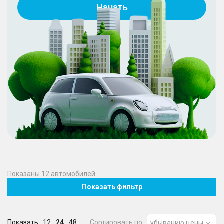
Начать
Показаны
12
автомобилей
Показать фильтр
Показать:
12
24
48
Сортировать по:
убыванию цены