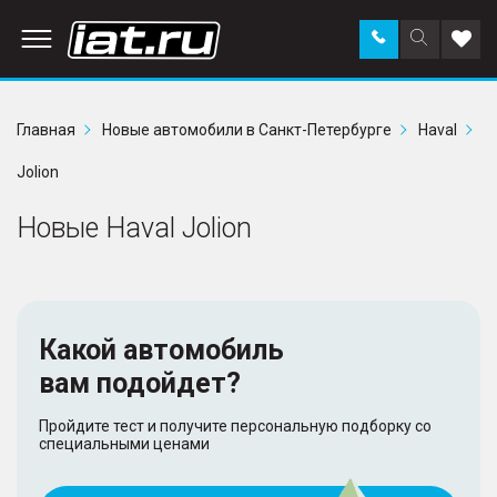
Заказать
Поиск
Доба
звонок
по
в
сайту
избр
Главная
Новые автомобили в Санкт-Петербурге
Haval
Jolion
Новые Haval Jolion
Какой автомобиль
вам подойдет?
Пройдите тест и получите персональную подборку со
специальными ценами