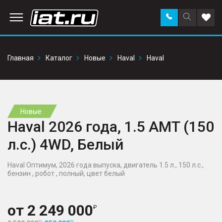
Заказать
Поиск
Доба
звонок
по
в
сайту
избр
Главная
Каталог
Новые
Haval
Haval
Новые
Haval 2026 года, 1.5 AMT (150
л.с.) 4WD, Белый
Haval Оптимум, 2026 года выпуска, двигатель 1.5 л., 150 л.с.,
бензин , робот , полный, цвет белый
от
2 249 000