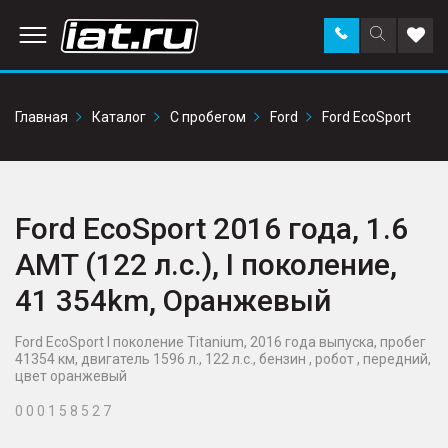
Заказать
Поиск
Доба
звонок
по
в
сайту
избр
Главная
Каталог
С пробегом
Ford
Ford EcoSport
Ford EcoSport 2016 года, 1.6
AMT (122 л.с.), I поколение,
41 354km, Оранжевый
Ford EcoSport I поколение Titanium, 2016 года выпуска, пробег
41354 км, двигатель 1596 л., 122 л.с., бензин , робот , передний,
цвет оранжевый
0 0 0 1 5 8 5 2 7