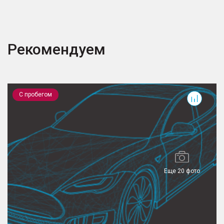
Рекомендуем
X-Trail
S
С пробегом
Еще 20 фото