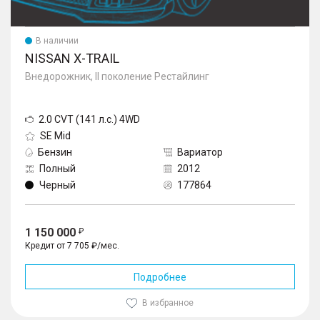
В наличии
NISSAN X-TRAIL
Внедорожник, II поколение Рестайлинг
2.0 CVT (141 л.с.) 4WD
SE Mid
Бензин
Вариатор
Полный
2012
Черный
177864
1 150 000
Кредит от 7 705 ₽/мес.
Подробнее
В избранное
1
/
10